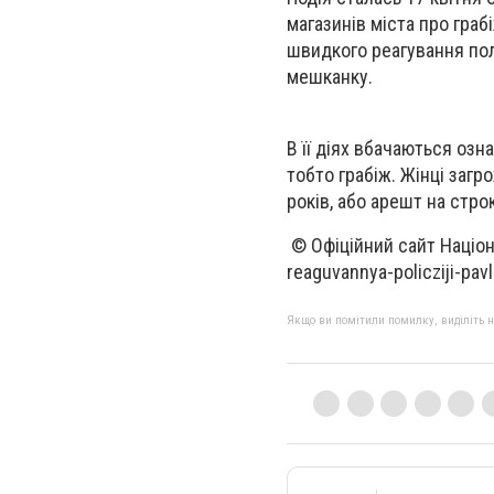
магазинів міста про гра
швидкого реагування полі
мешканку.
В її діях вбачаються озн
тобто грабіж. Жінці загр
років, або арешт на стро
© Офіційний сайт Націона
reaguvannya-policziji-pav
Якщо ви помітили помилку, виділіть нео