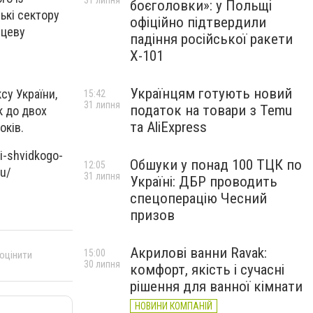
31 липня
боєголовки»: у Польщі
ькі сектору
офіційно підтвердили
сцеву
падіння російської ракети
Х-101
Українцям готують новий
су України,
15:42
31 липня
податок на товари з Temu
к до двох
та AliExpress
оків.
i-shvidkogo-
Обшуки у понад 100 ТЦК по
12:05
yu/
31 липня
Україні: ДБР проводить
спецоперацію Чесний
призов
Акрилові ванни Ravak:
15:00
 оцінити
30 липня
комфорт, якість і сучасні
рішення для ванної кімнати
НОВИНИ КОМПАНІЙ