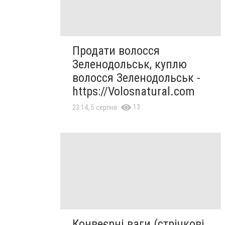
Продати волосся
Зеленодольськ, куплю
волосся Зеленодольськ -
https://Volosnatural.com
13
23:14, 5 серпня
Конвеєрні ваги (стрічкові