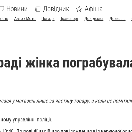
Новини
Довідник
Афіша
мість
Авто / Мото
Погода
Транспорт
Довідкова
Дозвілля
раді жінка пограбувал
лася у магазині лише за частину товару, а коли це помітил
ному управлінні поліції.
о 10:40. До поліції надійшло повідомлення від керуючої одно