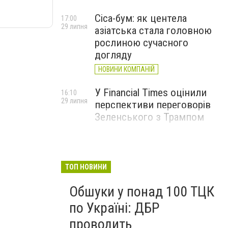
Cica-бум: як центела
17:00
29 липня
азіатська стала головною
рослиною сучасного
догляду
НОВИНИ КОМПАНІЙ
У Financial Times оцінили
16:10
29 липня
перспективи переговорів
Зеленського з Трампом
ТОП НОВИНИ
Обшуки у понад 100 ТЦК
по Україні: ДБР
проводить