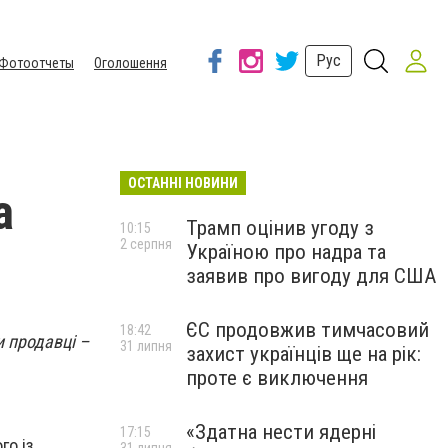
Рус
Фотоотчеты
Оголошення
ОСТАННІ НОВИНИ
а
Трамп оцінив угоду з
10:15
2 серпня
Україною про надра та
заявив про вигоду для США
ЄС продовжив тимчасовий
18:42
и продавці –
31 липня
захист українців ще на рік:
проте є виключення
«Здатна нести ядерні
17:15
го із