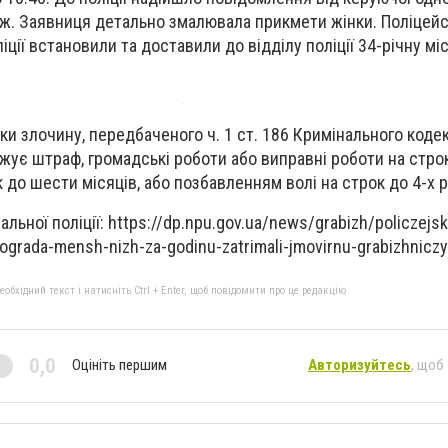
біж. Заявниця детально змалювала прикмети жінки. Поліцейс
ції встановили та доставили до відділу поліції 34-річну мі
аки злочину, передбаченого ч. 1 ст. 186 Кримінального кодек
ожує штраф, громадські роботи або виправні роботи на стро
к до шести місяців, або позбавленням волі на строк до 4-х р
льної поліції: https://dp.npu.gov.ua/news/grabizh/policzejsk
lograda-mensh-nizh-za-godinu-zatrimali-jmovirnu-grabizhnicz
бхідний текст і натисніть Ctrl + Enter, щоб повідомити про це редакцію
0,0
Оцініть першим
Авторизуйтесь
, щоб