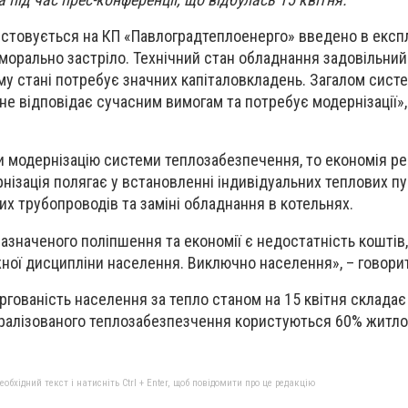
стовується на КП «Павлоградтеплоенерго» введено в експ
 морально застріло. Технічний стан обладнання задовільний
му стані потребує значних капіталовкладень. Загалом сист
не відповідає сучасним вимогам та потребує модернізації»,
и модернізацію системи теплозабезпечення, то економія р
нізація полягає у встановленні індивідуальних теплових пу
лих трубопроводів та заміні обладнання в котельнях.
значеного поліпшення та економії є недостатність коштів,
жної дисципліни населення. Виключно населення», – говори
оргованість населення за тепло станом на 15 квітня складає
тралізованого теплозабезпезчення користуються 60% житло
бхідний текст і натисніть Ctrl + Enter, щоб повідомити про це редакцію