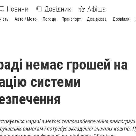
Новини
Довідник
Афіша
мість
Авто / Мото
Погода
Транспорт
Довідкова
Дозвілля
раді немає грошей на
ацію системи
езпечення
стовується наразі з метою теплозапбезпечення павлоградц
є сучасним вимогам і потребує вкладення значних коштів. П
під час прес-конференції, що відбулась 15 квітня.