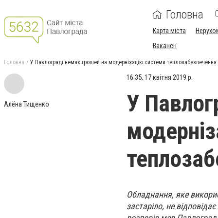
Головна
Карта міста
Нерухо
Вакансії
Головна
У Павлограді немає грошей на модернізацію системи теплозабезпечення
16:35, 17 квітня 2019 р.
У Павлог
Алёна Тищенко
модерніз
теплозаб
Обладнання, яке викори
застаріло, не відповіда
розповів мер Павлограда 