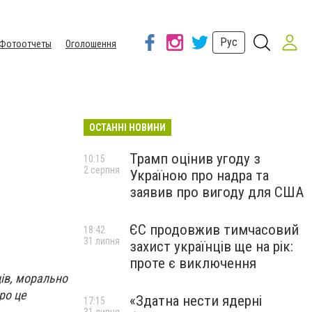
Рус
Фотоотчеты
Оголошення
ОСТАННІ НОВИНИ
Трамп оцінив угоду з
10:15
2 серпня
Україною про надра та
заявив про вигоду для США
ЄС продовжив тимчасовий
18:42
31 липня
захист українців ще на рік:
проте є виключення
ів, морально
ро це
«Здатна нести ядерні
17:15