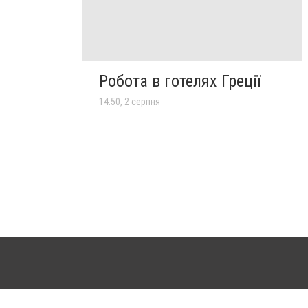
Робота в готелях Греції
14:50, 2 серпня
лограда. Для інтернет-видань обов'язкове розміщення прямого, відкритого для