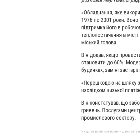
«Обладнання, яке викори
1976 по 2001 роки. Воно
підтримка його в робочо
теплопостачання в місті 
міський голова.
Він додав, якщо провест
становити до 60%. Модер
будинках, заміні застарі
«Перешкодою на шляху за
наслідком низької платі
Він констатував, що заб
гривень. Послугами цен
промислового сектору.
Якщо ви помітили помилку, виділіть нео