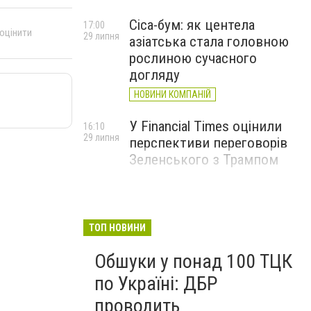
Cica-бум: як центела
17:00
 оцінити
29 липня
азіатська стала головною
рослиною сучасного
догляду
НОВИНИ КОМПАНІЙ
У Financial Times оцінили
16:10
29 липня
перспективи переговорів
Зеленського з Трампом
ТОП НОВИНИ
Обшуки у понад 100 ТЦК
по Україні: ДБР
проводить