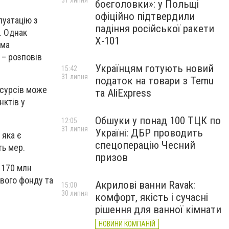
31 липня
боєголовки»: у Польщі
офіційно підтвердили
луатацію з
падіння російської ракети
. Однак
Х-101
ема
 – розповів
Українцям готують новий
15:42
31 липня
податок на товари з Temu
есурсів може
та AliExpress
нктів у
Обшуки у понад 100 ТЦК по
12:05
31 липня
Україні: ДБР проводить
 яка є
спецоперацію Чесний
ть мер.
призов
 170 млн
вого фонду та
Акрилові ванни Ravak:
15:00
30 липня
комфорт, якість і сучасні
рішення для ванної кімнати
НОВИНИ КОМПАНІЙ