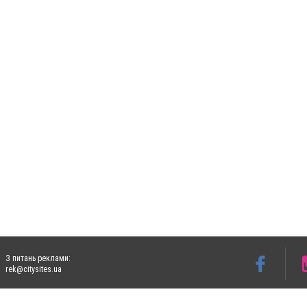
З питань реклами:
rek@citysites.ua
Допускається цитування матеріалів без отримання попередньої згоди 5632.com.ua за