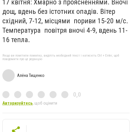
17 квітня: Хмарно з проясненнями. Вночі
дощ, вдень без істотних опадів. Вітер
східний, 7-12, місцями пориви 15-20 м/с.
Температура повітря вночі 4-9, вдень 11-
16 тепла.
Якщо ви помітили помилку, виділіть необхідний текст і натисніть Ctrl + Enter, щоб
повідомити про це редакцію
Алёна Тищенко
0,0
Авторизуйтесь
, щоб оцінити