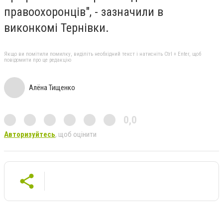
правоохоронців", - зазначили в
виконкомі Тернівки.
Якщо ви помітили помилку, виділіть необхідний текст і натисніть Ctrl + Enter, щоб
повідомити про це редакцію
Алёна Тищенко
0,0
Авторизуйтесь
, щоб оцінити