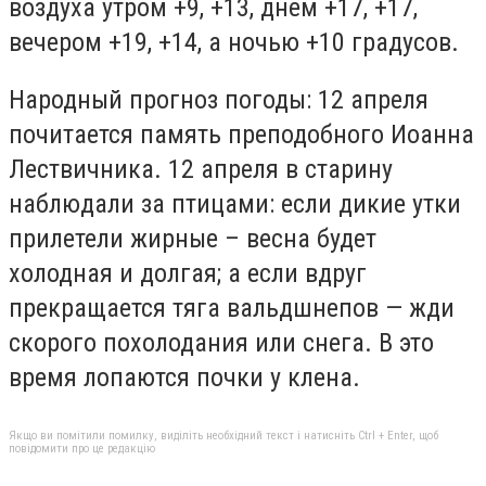
воздуха утром +9, +13, днем +17, +17,
вечером +19, +14, а ночью +10 градусов.
Народный прогноз погоды: 12 апреля
почитается память преподобного Иоанна
Лествичника. 12 апреля в старину
наблюдали за птицами: если дикие утки
прилетели жирные – весна будет
холодная и долгая; а если вдруг
прекращается тяга вальдшнепов — жди
скорого похолодания или снега. В это
время лопаются почки у клена.
Якщо ви помітили помилку, виділіть необхідний текст і натисніть Ctrl + Enter, щоб
повідомити про це редакцію