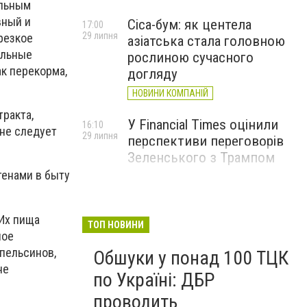
ольным
вный и
Cica-бум: як центела
17:00
29 липня
резкое
азіатська стала головною
ольные
рослиною сучасного
ак перекорма,
догляду
НОВИНИ КОМПАНІЙ
ракта,
У Financial Times оцінили
16:10
 не следует
29 липня
перспективи переговорів
Зеленського з Трампом
генами в быту
 Их пища
ТОП НОВИНИ
ное
пельсинов,
Обшуки у понад 100 ТЦК
не
по Україні: ДБР
проводить