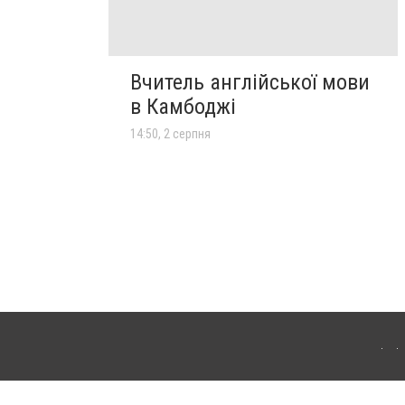
Вчитель англійської мови
в Камбоджі
14:50, 2 серпня
лограда. Для інтернет-видань обов'язкове розміщення прямого, відкритого для