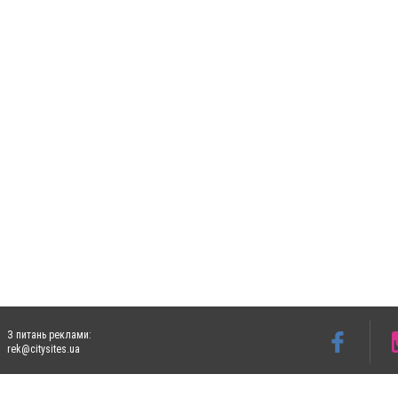
З питань реклами:
rek@citysites.ua
Допускається цитування матеріалів без отримання попередньої згоди 5632.com.ua за