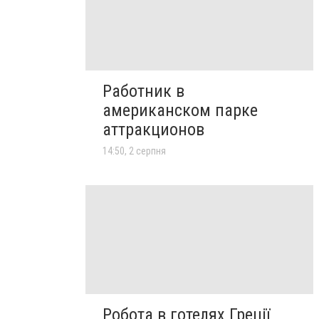
Работник в
американском парке
аттракционов
14:50, 2 серпня
Робота в готелях Греції