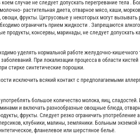
 коем случае не следует допускать перегревание тела . Б
молочно- растительная диета, отварное мясо, каши, морко
, овощи, фрукты. Цитрусовые у некоторых могут вызывать 
бходимо ограничить прием жидкости . Запрещаются алког
ые продукты, консервы, маринады, не следует допускать к
ходимо уделять нормальной работе желудочно-кишечного т
заболеваний. При локализации процесса в области кистей
 при стирке синтетические порошки.
сти исключить всякий контакт с предполагаемыми аллер
употреблять большое количество молока, яиц, сладостей.
аминами и включать разнообразные овощные блюда, отвар
одукты, фрукты. Следует резко ограничить употребление а
персиков, клубники, малины, земляники. Больным экземой 
интетическое, фланелевое или шерстяное бельё.