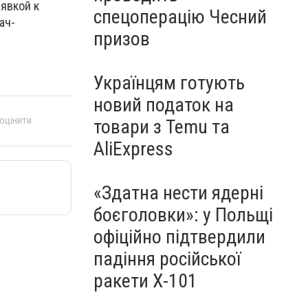
явкой к
спецоперацію Чесний
ач-
призов
Українцям готують
новий податок на
 оцінити
товари з Temu та
AliExpress
«Здатна нести ядерні
боєголовки»: у Польщі
офіційно підтвердили
падіння російської
ракети Х-101