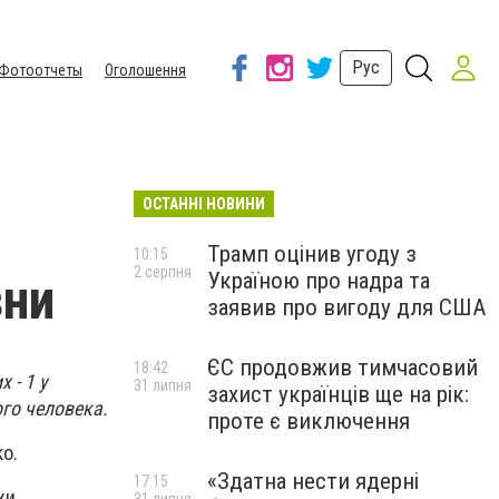
Рус
Фотоотчеты
Оголошення
ОСТАННІ НОВИНИ
Трамп оцінив угоду з
10:15
2 серпня
Україною про надра та
зни
заявив про вигоду для США
ЄС продовжив тимчасовий
18:42
 - 1 у
31 липня
захист українців ще на рік:
ого человека.
проте є виключення
о.
«Здатна нести ядерні
17:15
жи,