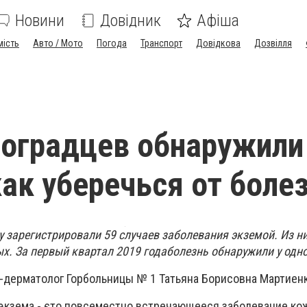
Новини
Довідник
Афіша
мість
Авто / Мото
Погода
Транспорт
Довідкова
Дозвілля
лоградцев обнаружили
как уберечься от боле
у зарегистрировали 59 случаев заболевания экземой. Из них
ых. За первый квартал 2019 годаболезнь обнаружили у одн
ч-дерматолог Горбольницы № 1 Татьяна Борисовна Мартиенк
 экзема - єто повсеместно встречающееся заболевание ко