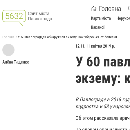
Головна
Карта міста
Нерухо
Вакансії
Головна
У 60 павлоградцев обнаружили экзему: как уберечься от болезни
12:11, 11 квітня 2019 р.
У 60 пав
Алёна Тищенко
экзему: 
В Павлограде в 2018 год
подростка и 58 у взросл
Об этом рассказала вра
По словам специалиста,