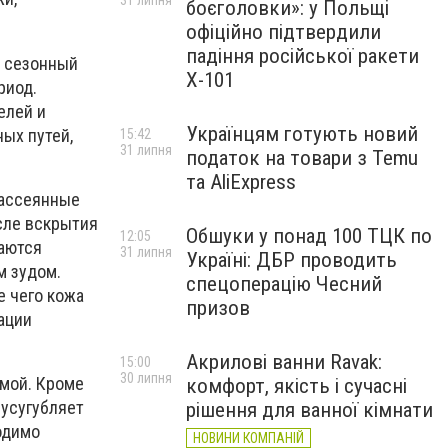
31 липня
боєголовки»: у Польщі
офіційно підтвердили
падіння російської ракети
й сезонный
Х-101
риод.
елей и
Українцям готують новий
ных путей,
15:42
31 липня
податок на товари з Temu
та AliExpress
рассеянные
сле вскрытия
Обшуки у понад 100 ТЦК по
12:05
аются
31 липня
Україні: ДБР проводить
м зудом.
спецоперацію Чесний
е чего кожа
призов
ации
Акрилові ванни Ravak:
15:00
30 липня
емой. Кроме
комфорт, якість і сучасні
 усугубляет
рішення для ванної кімнати
одимо
НОВИНИ КОМПАНІЙ