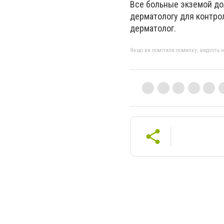
Все больные экземой до
дерматологу для контрол
дерматолог.
Якщо ви помітили помилку, виділіть нео