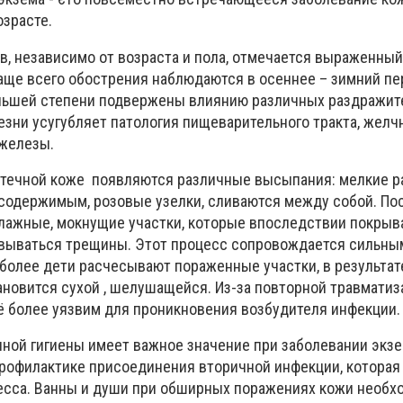
зрасте.
в, независимо от возраста и пола, отмечается выраженны
Чаще всего обострения наблюдаются в осеннее – зимний пе
льшей степени подвержены влиянию различных раздражит
езни усугубляет патология пищеварительного тракта, желч
 железы.
отечной коже появляются различные высыпания: мелкие 
содержимым, розовые узелки, сливаются между собой. По
лажные, мокнущие участки, которые впоследствии покрыв
овываться трещины. Этот процесс сопровождается сильны
 более дети расчесывают пораженные участки, в результат
тановится сухой , шелушащейся. Из-за повторной травматиз
 более уязвим для проникновения возбудителя инфекции.
ной гигиены имеет важное значение при заболевании экз
 профилактике присоединения вторичной инфекции, которая
есса. Ванны и души при обширных поражениях кожи необх