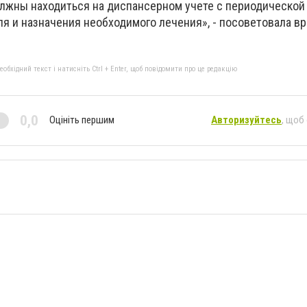
лжны находиться на диспансерном учете с периодической 
я и назначения необходимого лечения», - посоветовала вр
бхідний текст і натисніть Ctrl + Enter, щоб повідомити про це редакцію
0,0
Оцініть першим
Авторизуйтесь
, щоб