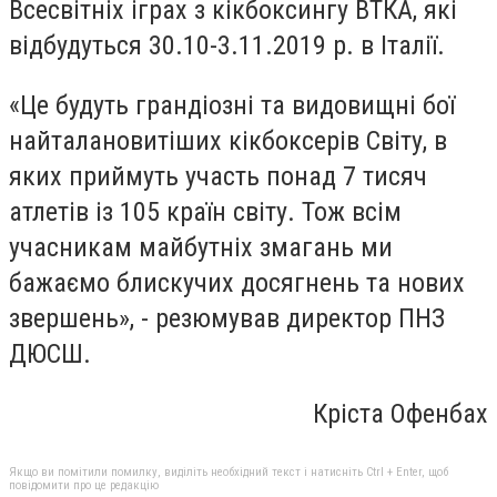
Всесвітніх іграх з кікбоксингу ВТКА, які
відбудуться 30.10-3.11.2019 р. в Італії.
«Це будуть грандіозні та видовищні бої
найталановитіших кікбоксерів Світу, в
яких приймуть участь понад 7 тисяч
атлетів із 105 країн світу. Тож всім
учасникам майбутніх змагань ми
бажаємо блискучих досягнень та нових
звершень», - резюмував директор ПНЗ
ДЮСШ.
Кріста Офенбах
Якщо ви помітили помилку, виділіть необхідний текст і натисніть Ctrl + Enter, щоб
повідомити про це редакцію