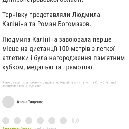
Тернівку представляли Людмила
Калініна та Роман Богомазов.
Людмила Калініна завоювала перше
місце на дистанції 100 метрів з легкої
атлетики і була нагородження пам’ятним
кубком, медалью та грамотою.
Якщо ви помітили помилку, виділіть необхідний текст і натисніть Ctrl + Enter, щоб
повідомити про це редакцію
Алёна Тищенко
0,0
Авторизуйтесь
, щоб оцінити