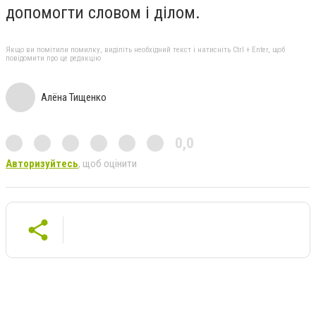
допомогти словом і ділом.
Якщо ви помітили помилку, виділіть необхідний текст і натисніть Ctrl + Enter, щоб
повідомити про це редакцію
Алёна Тищенко
0,0
Авторизуйтесь
, щоб оцінити