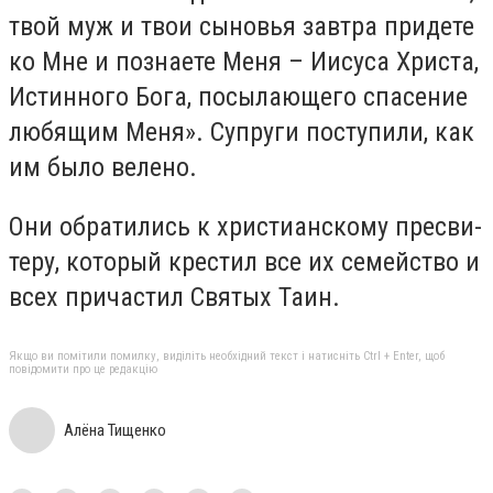
твой муж и твои сы­но­вья зав­тра при­де­те
ко Мне и по­зна­е­те Ме­ня – Иису­са Хри­ста,
Ис­тин­но­го Бо­га, по­сы­ла­ю­ще­го спа­се­ние
лю­бя­щим Ме­ня». Су­пру­ги по­сту­пи­ли, как
им бы­ло ве­ле­но.
Они об­ра­ти­лись к хри­сти­ан­ско­му пре­сви­
те­ру, ко­то­рый кре­стил все их се­мей­ство и
всех при­ча­стил Свя­тых Та­ин.
Якщо ви помітили помилку, виділіть необхідний текст і натисніть Ctrl + Enter, щоб
повідомити про це редакцію
Алёна Тищенко