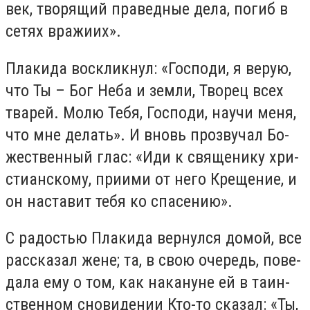
век, тво­ря­щий пра­вед­ные де­ла, по­гиб в
се­тях вра­жи­их».
Пла­ки­да вос­клик­нул: «Гос­по­ди, я ве­рую,
что Ты – Бог Неба и зем­ли, Тво­рец всех
тва­рей. Мо­лю Те­бя, Гос­по­ди, на­учи ме­ня,
что мне де­лать». И вновь про­зву­чал Бо­
же­ствен­ный глас: «Иди к свя­ще­ни­ку хри­
сти­ан­ско­му, при­и­ми от него Кре­ще­ние, и
он на­ста­вит те­бя ко спа­се­нию».
С ра­до­стью Пла­ки­да вер­нул­ся до­мой, все
рас­ска­зал жене; та, в свою оче­редь, по­ве­
да­ла ему о том, как на­ка­нуне ей в та­ин­
ствен­ном сно­ви­де­нии Кто-то ска­зал: «Ты,