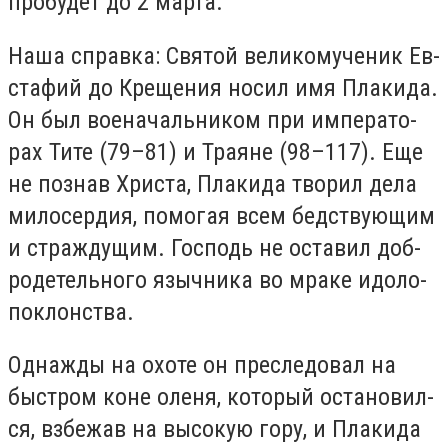
пробудет до 2 марта.
Наша справка: Свя­той ве­ли­ко­му­че­ник Ев­
ста­фий до Кре­ще­ния но­сил имя Пла­ки­да.
Он был во­е­на­чаль­ни­ком при им­пе­ра­то­
рах Ти­те (79–81) и Тра­яне (98–117). Еще
не по­знав Хри­ста, Пла­ки­да тво­рил де­ла
ми­ло­сер­дия, по­мо­гая всем бед­ству­ю­щим
и страж­ду­щим. Гос­подь не оста­вил доб­
ро­де­тель­но­го языч­ни­ка во мра­ке идо­ло­
по­клон­ства.
Од­на­жды на охо­те он пре­сле­до­вал на
быст­ром коне оле­ня, ко­то­рый оста­но­вил­
ся, взбе­жав на вы­со­кую го­ру, и Пла­ки­да