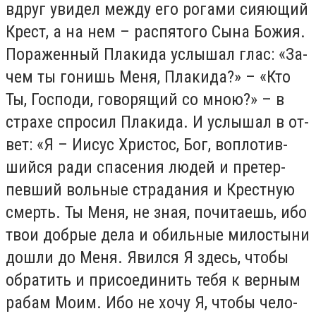
вдруг уви­дел меж­ду его ро­га­ми си­я­ю­щий
Крест, а на нем – рас­пя­то­го Сы­на Бо­жия.
По­ра­жен­ный Пла­ки­да услы­шал глас: «За­
чем ты го­нишь Ме­ня, Пла­ки­да?» – «Кто
Ты, Гос­по­ди, го­во­ря­щий со мною?» – в
стра­хе спро­сил Пла­ки­да. И услы­шал в от­
вет: «Я – Иисус Хри­стос, Бог, во­пло­тив­
ший­ся ра­ди спа­се­ния лю­дей и пре­тер­
пев­ший воль­ные стра­да­ния и Крест­ную
смерть. Ты Ме­ня, не зная, по­чи­та­ешь, ибо
твои доб­рые де­ла и обиль­ные ми­ло­сты­ни
до­шли до Ме­ня. Явил­ся Я здесь, чтобы
об­ра­тить и при­со­еди­нить те­бя к вер­ным
ра­бам Мо­им. Ибо не хо­чу Я, чтобы че­ло­