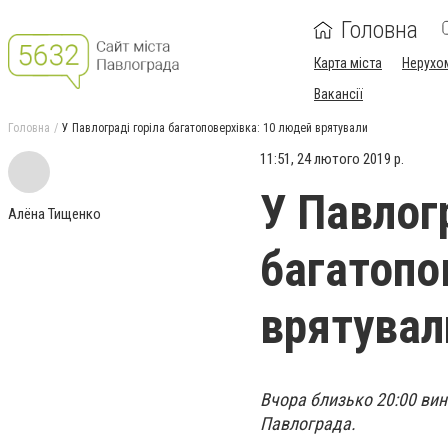
Головна
Карта міста
Нерухо
Вакансії
Головна
У Павлограді горіла багатоповерхівка: 10 людей врятували
11:51, 24 лютого 2019 р.
У Павлогр
Алёна Тищенко
багатопо
врятувал
Вчора близько 20:00 вин
Павлограда.