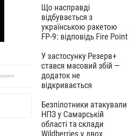
Що насправді
відбувається з
українською ракетою
FP-9: відповідь Fire Point
У застосунку Резерв+
стався масовий збій —
додаток не
 оцінити
відкривається
Безпілотники атакували
НПЗ у Самарській
області та склади
Wildberries у двох