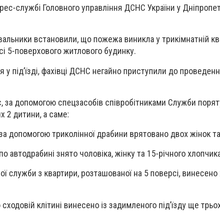
рес-службі Головного управління ДСНС України у Дніпропе
вальники встановили, що пожежа виникла у трикімнатній кв
сі 5-поверхового житлового будинку.
 у під’їзді, фахівці ДСНС негайно приступили до проведен
, за допомогою спецзасобів співробітниками Служби порят
х 2 дитини, а саме:
 за допомогою триколінної драбини врятовано двох жінок та
 по автодрабині знято чоловіка, жінку та 15-річного хлопчика
ої служби з квартири, розташованої на 5 поверсі, винесено
сходовій клітині винесено із задимленого під’їзду ще трьох