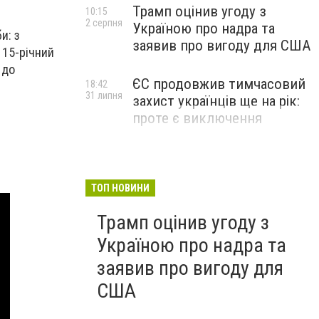
Трамп оцінив угоду з
10:15
2 серпня
Україною про надра та
и: з
заявив про вигоду для США
 15-річний
 до
ЄС продовжив тимчасовий
18:42
31 липня
захист українців ще на рік:
проте є виключення
ТОП НОВИНИ
Трамп оцінив угоду з
Україною про надра та
заявив про вигоду для
США