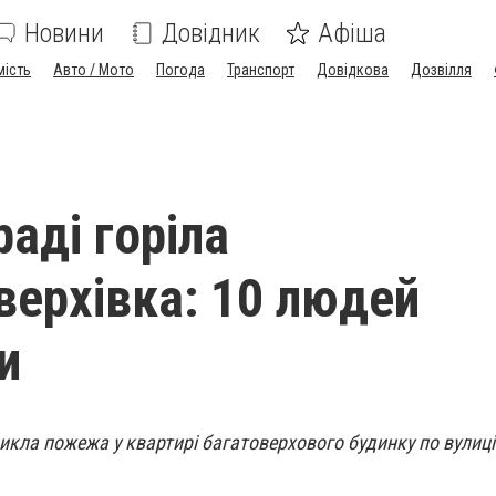
Новини
Довідник
Афіша
мість
Авто / Мото
Погода
Транспорт
Довідкова
Дозвілля
аді горіла
верхівка: 10 людей
и
икла пожежа у квартирі багатоверхового будинку по вулиці