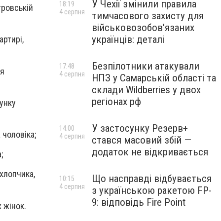
У Чехії змінили правила
18:19
тровській
4 серпня
тимчасового захисту для
військовозобов'язаних
українців: деталі
артирі,
Безпілотники атакували
17:48
ня
4 серпня
НПЗ у Самарській області та
склади Wildberries у двох
регіонах рф
унку
У застосунку Резерв+
14:00
 чоловіка;
4 серпня
стався масовий збій —
додаток не відкривається
;
 хлопчика,
Що насправді відбувається
10:15
4 серпня
з українською ракетою FP-
9: відповідь Fire Point
 жінок.