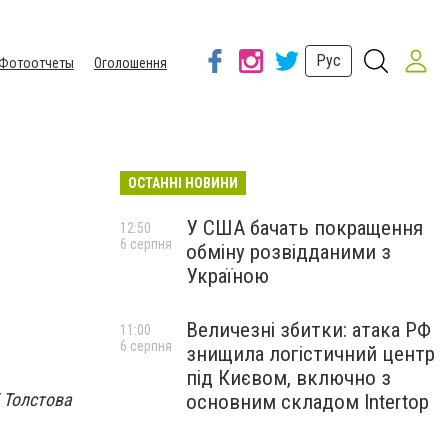
Рус
Фотоотчеты
Оголошення
ОСТАННІ НОВИНИ
У США бачать покращення
12:50
6 серпня
обміну розвідданими з
Україною
Величезні збитки: атака РФ
11:00
6 серпня
знищила логістичний центр
під Києвом, включно з
 Толстова
основним складом Intertop