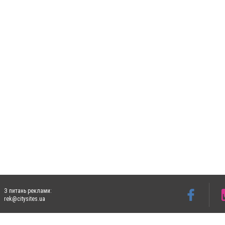
З питань реклами:
rek@citysites.ua
Допускається цитування матеріалів без отримання попередньої згоди 5632.com.ua за