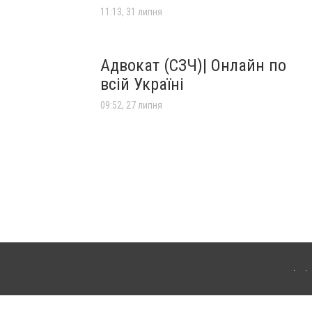
11:13, 31 липня
Адвокат (СЗЧ)| Онлайн по
всій Україні
09:52, 27 липня
лограда. Для інтернет-видань обов'язкове розміщення прямого, відкритого для