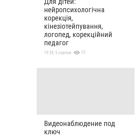
Для дітей:
нейропсихологічна
корекція,
кінезіотейпування,
логопед, корекційний
педагог
15
10:39, 5 серпня
Видеонаблюдение под
ключ