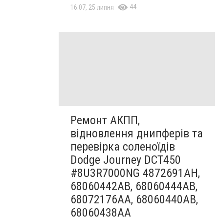
44
16:07, 25 липня
Ремонт АКПП,
відновлення днипферів та
перевірка соленоїдів
Dodge Journey DCT450
#8U3R7000NG 4872691AH,
68060442AB, 68060444AB,
68072176AA, 68060440AB,
68060438AA