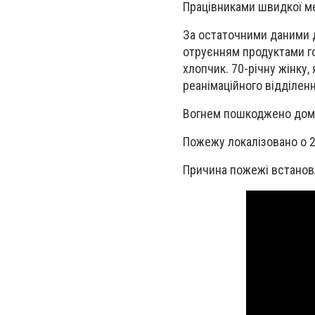
Працівниками швидкої ме
За остаточними даними до
отруєнням продуктами гор
хлопчик. 70-річну жінку,
реанімаційного відділен
Вогнем пошкоджено дома
Пожежу локалізовано о 21
Причина пожежі встанов