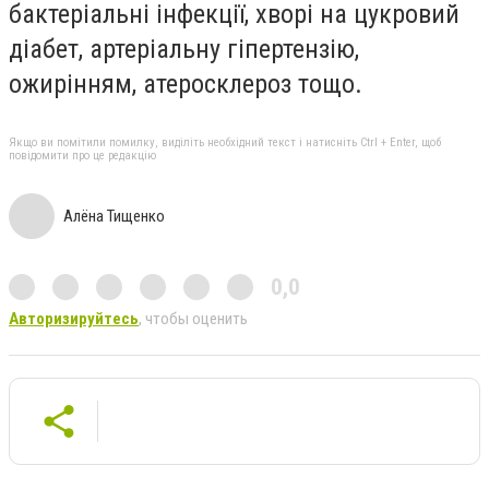
бактеріальні інфекції, хворі на цукровий
діабет, артеріальну гіпертензію,
ожирінням, атеросклероз тощо.
Якщо ви помітили помилку, виділіть необхідний текст і натисніть Ctrl + Enter, щоб
повідомити про це редакцію
Алёна Тищенко
0,0
Авторизируйтесь
, чтобы оценить