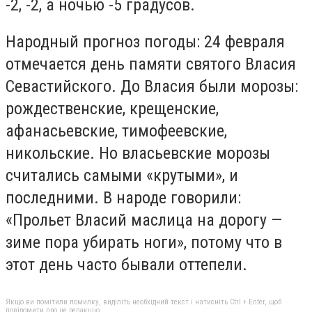
-2, -2, а ночью -5 градусов.
Народный прогноз погоды: 24 февраля
отмечается день памяти святого Власия
Севастийского. До Власия были морозы:
рождественские, крещенские,
афанасьевские, тимофеевские,
никольские. Но власьевские морозы
считались самыми «крутыми», и
последними. В народе говорили:
«Прольет Власий маслица на дорогу —
зиме пора убирать ноги», потому что в
этот день часто бывали оттепели.
Якщо ви помітили помилку, виділіть необхідний текст і натисніть Ctrl + Enter, щоб
повідомити про це редакцію