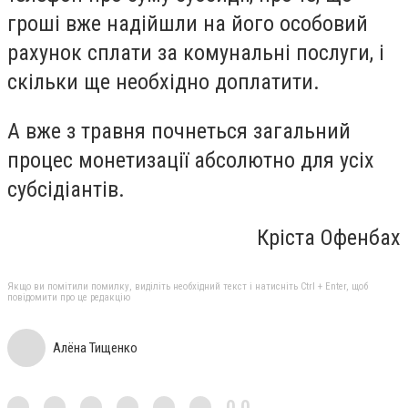
гроші вже надійшли на його особовий
рахунок сплати за комунальні послуги, і
скільки ще необхідно доплатити.
А вже з травня почнеться загальний
процес монетизації абсолютно для усіх
субсідіантів.
Кріста Офенбах
Якщо ви помітили помилку, виділіть необхідний текст і натисніть Ctrl + Enter, щоб
повідомити про це редакцію
Алёна Тищенко
0,0