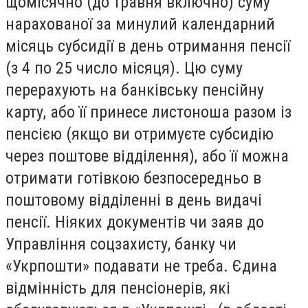
щомісячно (до травня включно) суму
нарахованої за минулий календарний
місяць субсидії в день отримання пенсії
(з 4 по 25 число місяця). Цю суму
перерахують на банківську пенсійну
карту, або її принесе листоноша разом із
пенсією (якщо ви отримуєте субсидію
через поштове відділення), або її можна
отримати готівкою безпосередньо в
поштовому відділенні в день видачі
пенсії. Ніяких документів чи заяв до
Управління соцзахисту, банку чи
«Укрпошти» подавати не треба. Єдина
відмінність для пенсіонерів, які