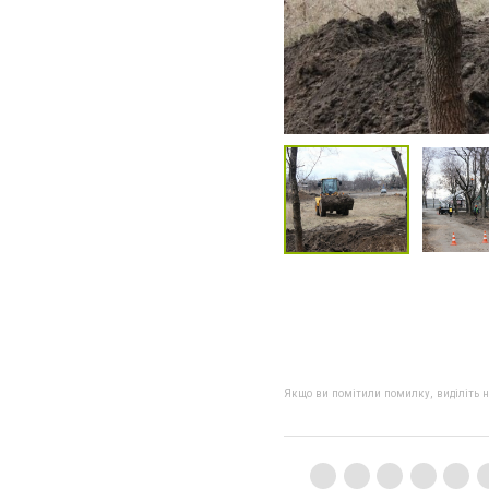
Якщо ви помітили помилку, виділіть нео