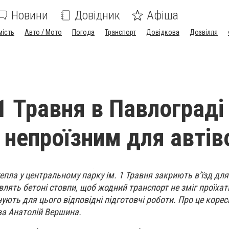
Новини
Довідник
Афіша
мість
Авто / Мото
Погода
Транспорт
Довідкова
Дозвілля
1 Травня в Павлограді
 непроїзним для автів
епла у центральному парку ім. 1 Травня закриють в’їзд для
влять бетоні стовпи, щоб жодний транспорт не зміг проїхат
ють для цього відповідні підготовчі роботи. Про це коре
ва Анатолій Вершина.