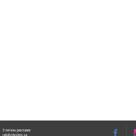
З питань реклами:
rek@citysites.ua