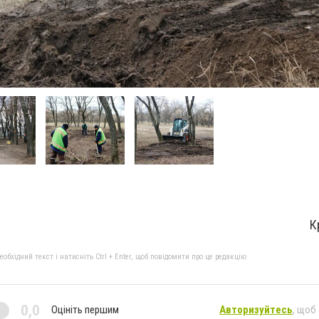
К
бхідний текст і натисніть Ctrl + Enter, щоб повідомити про це редакцію
0,0
Оцініть першим
Авторизуйтесь
, щоб