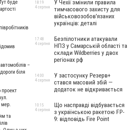
У Чехії змінили правила
Тут буде
18:19
4 серпня
тимчасового захисту для
артості
військовозобов'язаних
українців: деталі
півробітників
Безпілотники атакували
17:48
4 серпня
НПЗ у Самарській області та
відомив
склади Wildberries у двох
регіонах рф
 автомобілів –
дороги біля
У застосунку Резерв+
14:00
4 серпня
стався масовий збій —
додаток не відкривається
о проект
вул.
 мер.
Що насправді відбувається
10:15
4 серпня
з українською ракетою FP-
ям та
9: відповідь Fire Point
ілів
». Один з них