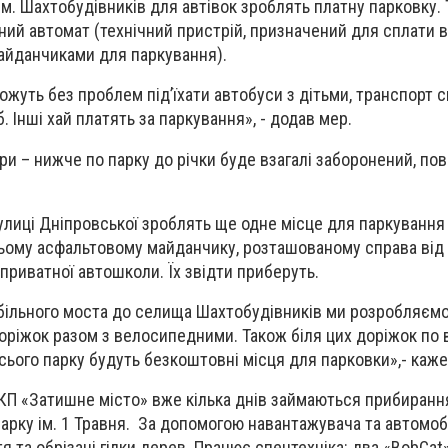
ім. Шахтобудівників для автівок зроблять платну парковку. 
ий автомат (технічний пристрій, призначений для сплати в
айданчиками для паркування).
жуть без проблем під’їхати автобуси з дітьми, транспорт с
 Інші хай платять за паркування», - додав мер.
ури – нижче по парку до річки буде взагалі заборонений, по
 вулиці Дніпровської зроблять ще одне місце для паркування
ьому асфальтовому майданчику, розташованому справа від 
приватної автошколи. Їх звідти приберуть.
обільного моста до селища Шахтобудівників ми розробляєм
оріжок разом з велосипедними. Також біля цих доріжок по 
ього парку будуть безкоштовні місця для парковки»,- каже
КП «Затишне місто» вже кілька днів займаються прибиранн
парку ім. 1 Травня. За допомогою навантажувача та автомоб
я та обрізані гілки дерев. Працює спецтехніка: два «BobCat