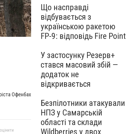
Що насправді
відбувається з
українською ракетою
FP-9: відповідь Fire Point
У застосунку Резерв+
стався масовий збій —
додаток не
відкривається
ріста Офенбах
Безпілотники атакували
НПЗ у Самарській
області та склади
Wildberries у двох
 оцінити