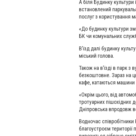
А біля Будинку культури 
встановлений паркувальн
послуг з користування м
«До будинку культури змо
БК чи комунальних служб.
В’їзд далі будинку культ
міський голова.
Також на в’їзді в парк з
безкоштовне. Зараз на ц
кафе, катаються машини 
«Окрім цього, від автом
тротуарних пішохідних д
Дніпровська впродовж вс
Водночас співробітники 
благоустроєм території 
вивозиться зібране смітт