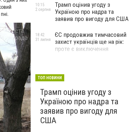
Трамп оцінив угоду з
10:15
ковий
2 серпня
Україною про надра та
пні.
заявив про вигоду для США
ЄС продовжив тимчасовий
18:42
31 липня
захист українців ще на рік:
проте є виключення
ТОП НОВИНИ
Трамп оцінив угоду з
Україною про надра та
заявив про вигоду для
США