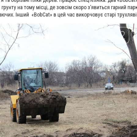
грунту на тому місці, де зовсім скоро з’явиться гарний пар
ючих. Інший «BobCat» в цей час викорчовує старі трухляві 