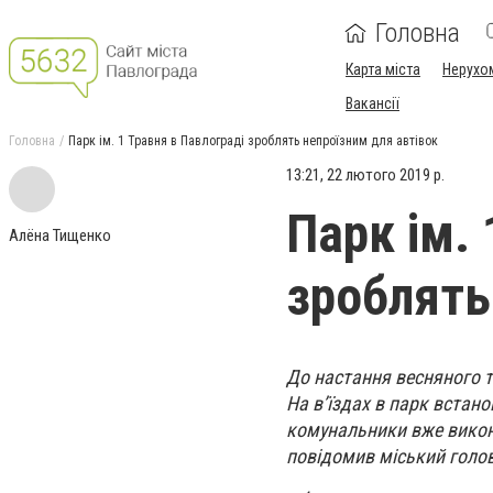
Головна
Карта міста
Нерухо
Вакансії
Головна
Парк ім. 1 Травня в Павлограді зроблять непроїзним для автівок
13:21, 22 лютого 2019 р.
Парк ім. 
Алёна Тищенко
зроблять
До настання весняного т
На в’їздах в парк встано
комунальники вже викону
повідомив міський голо