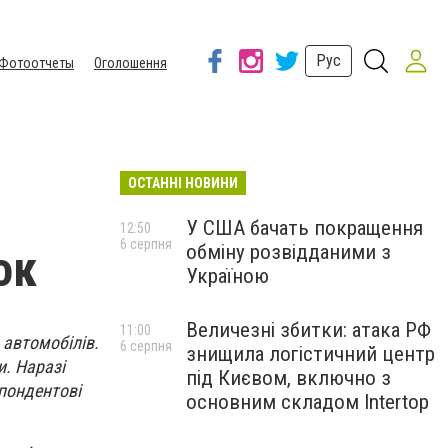
Рус
Фотоотчеты
Оголошення
ОСТАННІ НОВИНИ
У США бачать покращення
12:50
6 серпня
обміну розвідданими з
ок
Україною
Величезні збитки: атака РФ
11:00
 автомобілів.
6 серпня
знищила логістичний центр
и. Наразі
під Києвом, включно з
спондентові
основним складом Intertop