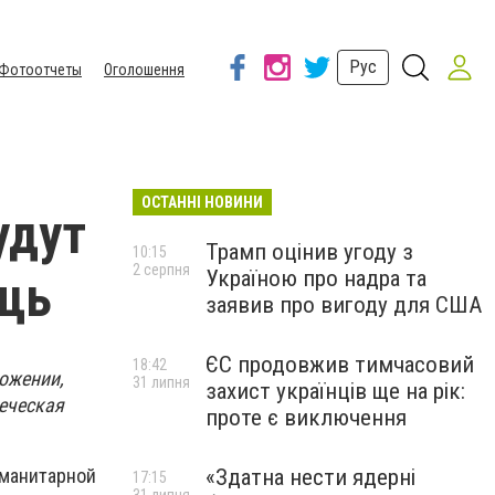
Рус
Фотоотчеты
Оголошення
ОСТАННІ НОВИНИ
удут
Трамп оцінив угоду з
10:15
2 серпня
Україною про надра та
щь
заявив про вигоду для США
ЄС продовжив тимчасовий
18:42
ожении,
31 липня
захист українців ще на рік:
веческая
проте є виключення
«Здатна нести ядерні
уманитарной
17:15