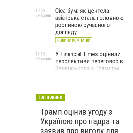
Cica-бум: як центела
17:00
29 липня
азіатська стала головною
рослиною сучасного
догляду
НОВИНИ КОМПАНІЙ
У Financial Times оцінили
16:10
29 липня
перспективи переговорів
Зеленського з Трампом
ТОП НОВИНИ
Трамп оцінив угоду з
Україною про надра та
заявив про вигоду для