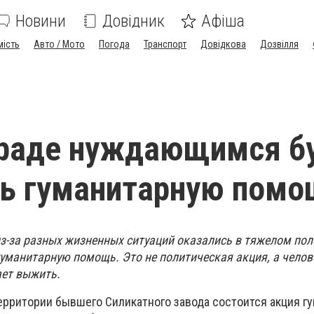
Новини
Довідник
Афіша
мість
Авто / Мото
Погода
Транспорт
Довідкова
Дозвілля
граде нуждающимся б
ть гуманитарную помо
з-за разных жизненных ситуаций оказались в тяжелом пол
гуманитарную помощь. Это не политическая акция, а чело
ает выжить.
территории бывшего Силикатного завода состоится акция г