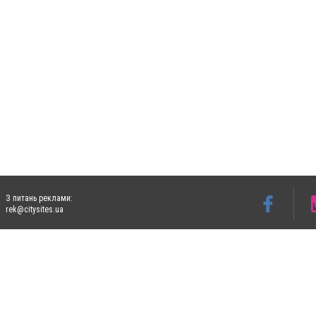
З питань реклами:
rek@citysites.ua
Допускається цитування матеріалів без отримання попередньої згоди 5632.com.ua за
пошукових систем гіперпосилання на цитовані статті не нижче другого абзацу в тек
Матеріали з плашками "Новини компаній", "Промо", "Партнерський матеріал", "Партнер
Реклама на сайті
Ф