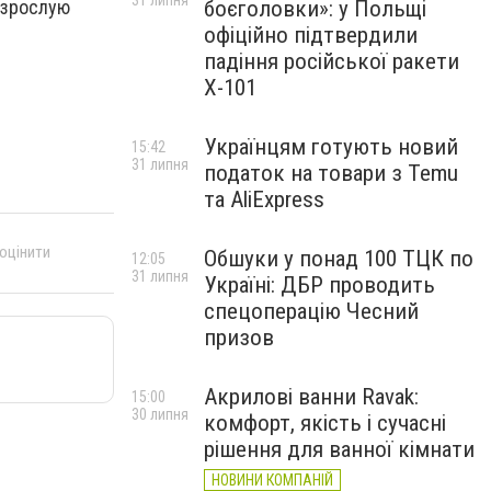
31 липня
боєголовки»: у Польщі
взрослую
офіційно підтвердили
падіння російської ракети
Х-101
Українцям готують новий
15:42
31 липня
податок на товари з Temu
та AliExpress
 оцінити
Обшуки у понад 100 ТЦК по
12:05
31 липня
Україні: ДБР проводить
спецоперацію Чесний
призов
Акрилові ванни Ravak:
15:00
30 липня
комфорт, якість і сучасні
рішення для ванної кімнати
НОВИНИ КОМПАНІЙ