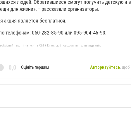
щихся людей. Обратившиеся смогут получить детскую и 
вещи для жизни», – рассказали организаторы.
я акция является бесплатной.
о телефонам: 050-282-85-90 или 095-904-46-93.
бхідний текст і натисніть Ctrl + Enter, щоб повідомити про це редакцію
0,0
Оцініть першим
Авторизуйтесь
, щоб