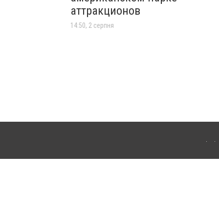
аттракционов
14:50, 2 серпня
лограда. Для інтернет-видань обов'язкове розміщення прямого, відкритого для
лама" публікуються на правах реклами.
ості
Правила сайту