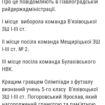
Про це повідомляють в Павлоградській
райдержадміністрації.
І місце виборола команда В’язівоцької
ЗШ І-ІІІ ст.
ІІ місце посіла команда Мещиріцької ЗШ
І-ІІІ ст. № 2.
ІІІ місце посіла команда Булахівського
НВК.
Кращим гравцем Олімпіади з футзалу
визнаний учень 5-го класу В’язівоцької
ЗШ І-ІІІ ст. Погоровський Ярослав, який
нагороджений грамотою та пам’ятною