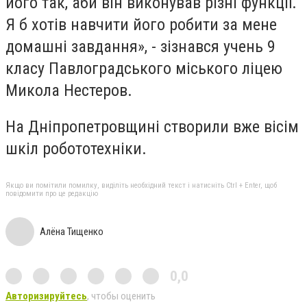
його так, аби він виконував різні функції.
Я б хотів навчити його робити за мене
домашні завдання», - зізнався учень 9
класу Павлоградського міського ліцею
Микола Нестеров.
На Дніпропетровщині створили вже вісім
шкіл робототехніки.
Якщо ви помітили помилку, виділіть необхідний текст і натисніть Ctrl + Enter, щоб
повідомити про це редакцію
Алёна Тищенко
0,0
Авторизируйтесь
, чтобы оценить