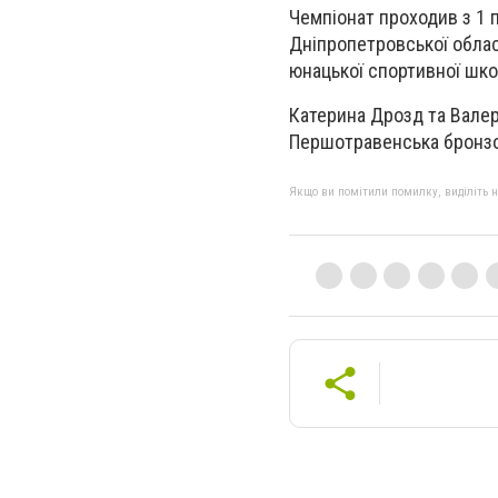
Чемпіонат проходив з 1 п
Дніпропетровської облас
юнацької спортивної шко
Катерина Дрозд та Валер
Першотравенська бронзо
Якщо ви помітили помилку, виділіть нео