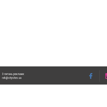
З питань реклами:
rek@citysites.ua
Допускається цитування матеріалів без отримання попередньої згоди 5632.com.ua за
пошукових систем гіперпосилання на цитовані статті не нижче другого абзацу в тек
Матеріали з плашками "Новини компаній", "Промо", "Партнерський матеріал", "Партнер