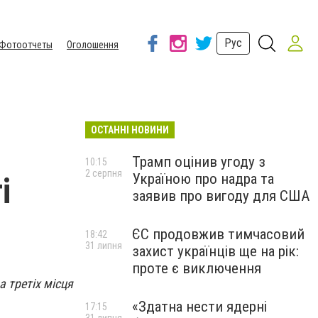
Рус
Фотоотчеты
Оголошення
ОСТАННІ НОВИНИ
Трамп оцінив угоду з
10:15
2 серпня
Україною про надра та
і
заявив про вигоду для США
ЄС продовжив тимчасовий
18:42
31 липня
захист українців ще на рік:
проте є виключення
 третіх місця
«Здатна нести ядерні
17:15