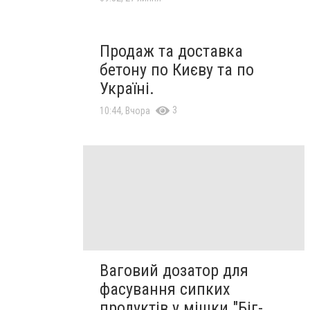
Продаж та доставка
бетону по Києву та по
Україні.
3
10:44, Вчора
Ваговий дозатор для
фасування сипких
продуктів у мішки "Біг-