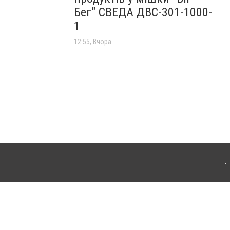
Бег" СВЕДА ДВС-301-1000-
1
12:55, Вчора
лограда. Для інтернет-видань обов'язкове розміщення прямого, відкритого для
лама" публікуються на правах реклами.