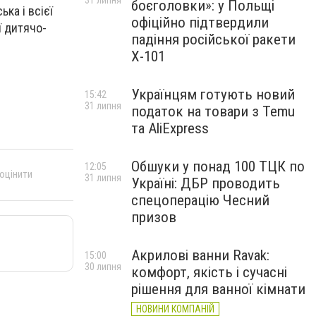
31 липня
боєголовки»: у Польщі
ка і всієї
офіційно підтвердили
ї дитячо-
падіння російської ракети
Х-101
Українцям готують новий
15:42
31 липня
податок на товари з Temu
та AliExpress
Обшуки у понад 100 ТЦК по
12:05
 оцінити
31 липня
Україні: ДБР проводить
спецоперацію Чесний
призов
Акрилові ванни Ravak:
15:00
30 липня
комфорт, якість і сучасні
рішення для ванної кімнати
НОВИНИ КОМПАНІЙ