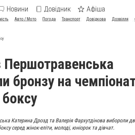
Новини
Довідник
Афіша
мість
Авто / Мото
Погода
Транспорт
Довідкова
Дозвілля
ксу
з Першотравенська
и бронзу на чемпіонат
 боксу
ка Катерина Дрозд та Валерія Фархутдінова вибороли два
боксу серед жінок-еліти, молоді, юніорок та дівчат.