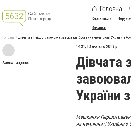
Головна
Карта міста
Нерухо
Вакансії
Головна
Дівчата з Першотравенська завоювали бронзу на чемпіонаті України з бо
14:31, 13 лютого 2019 р.
Дівчата 
Алёна Тищенко
завоювал
України з
Мешканки Першотравенсь
на чемпіонаті України з 