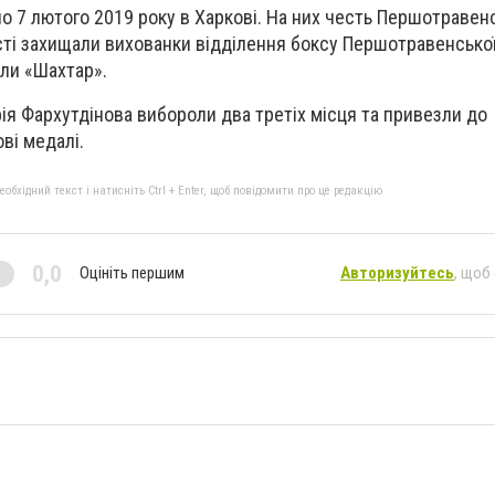
о 7 лютого 2019 року в Харкові. На них честь Першотравенсь
ті захищали вихованки відділення боксу Першотравенсько
ли «Шахтар».
ія Фархутдінова вибороли два третіх місця та привезли до
ві медалі.
бхідний текст і натисніть Ctrl + Enter, щоб повідомити про це редакцію
0,0
Оцініть першим
Авторизуйтесь
, щоб