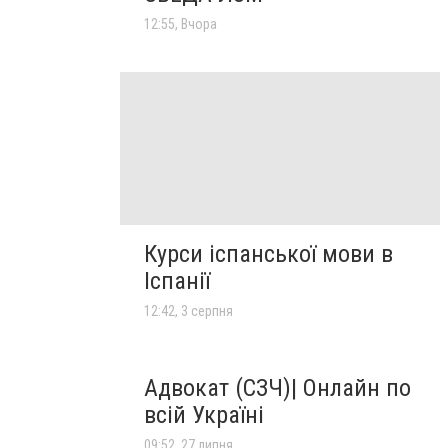
12:55, Вчора
Курси іспанської мови в
Іспанії
12:42, 3 серпня
Адвокат (СЗЧ)| Онлайн по
всій Україні
09:52, 27 липня