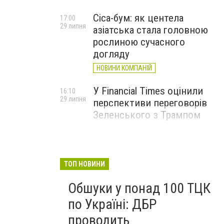
Cica-бум: як центела
17:00
29 липня
азіатська стала головною
рослиною сучасного
догляду
НОВИНИ КОМПАНІЙ
У Financial Times оцінили
16:10
29 липня
перспективи переговорів
Зеленського з Трампом
ТОП НОВИНИ
Обшуки у понад 100 ТЦК
по Україні: ДБР
проводить