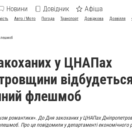
Новини
Довідник
Афіша
мість
Авто / Мото
Погода
Транспорт
Довідкова
Дозвілля
 флешмоб
акоханих у ЦНАПах
тровщини відбудетьс
чний флешмоб
ком романтики». До Дня закоханих у ЦНАПах Дніпропетро
флешмоб. Про це повідомили у департаменті економічного 