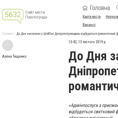
Головна
Карта міста
Нерухо
Вакансії
Головна
До Дня закоханих у ЦНАПах Дніпропетровщини відбудеться романтичний
13:42, 13 лютого 2019 р.
До Дня з
Алёна Тищенко
Дніпропе
романти
«Адмінпослуги з присма
відбудеться святковий 
облдержадміністрації.