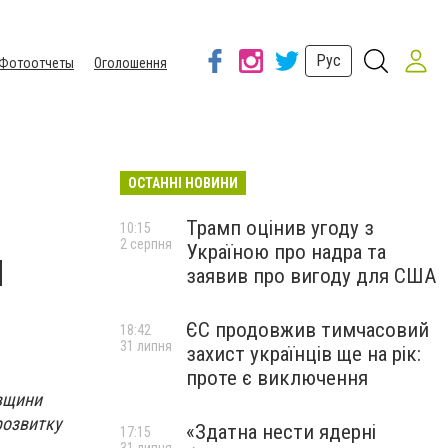
Рус
Фотоотчеты
Оголошення
ОСТАННІ НОВИНИ
Трамп оцінив угоду з
10:15
2 серпня
Україною про надра та
я
заявив про вигоду для США
ЄС продовжив тимчасовий
18:42
31 липня
захист українців ще на рік:
проте є виключення
вщини
розвитку
«Здатна нести ядерні
17:15