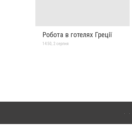
Робота в готелях Греції
14:50, 2 серпня
лограда. Для інтернет-видань обов'язкове розміщення прямого, відкритого для