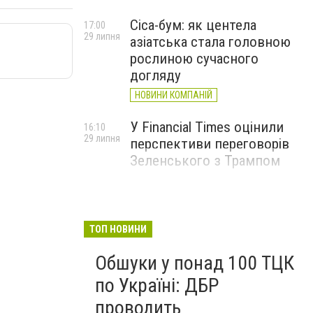
Cica-бум: як центела
17:00
29 липня
азіатська стала головною
рослиною сучасного
догляду
НОВИНИ КОМПАНІЙ
У Financial Times оцінили
16:10
29 липня
перспективи переговорів
Зеленського з Трампом
ТОП НОВИНИ
Обшуки у понад 100 ТЦК
по Україні: ДБР
проводить