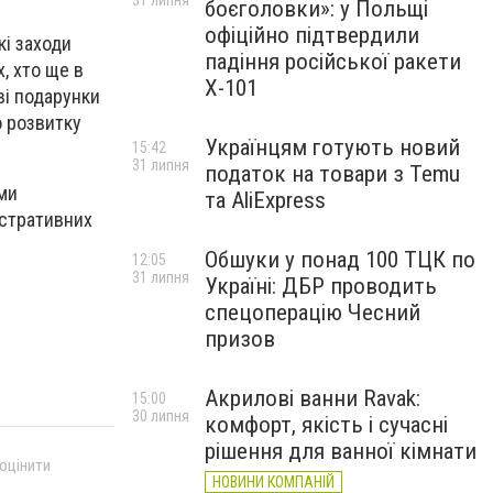
31 липня
боєголовки»: у Польщі
офіційно підтвердили
і заходи
падіння російської ракети
, хто ще в
Х-101
ві подарунки
о розвитку
Українцям готують новий
15:42
31 липня
податок на товари з Temu
ми
та AliExpress
істративних
Обшуки у понад 100 ТЦК по
12:05
31 липня
Україні: ДБР проводить
спецоперацію Чесний
призов
Акрилові ванни Ravak:
15:00
30 липня
комфорт, якість і сучасні
рішення для ванної кімнати
 оцінити
НОВИНИ КОМПАНІЙ