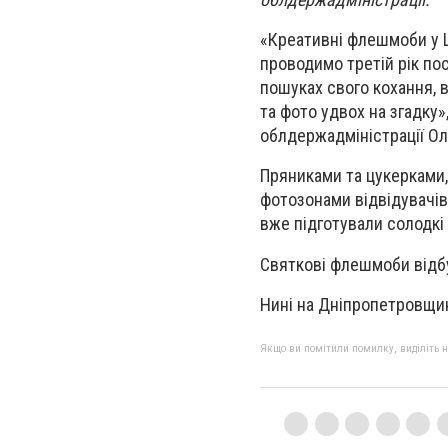
«Креативні флешмоби у 
проводимо третій рік пос
пошуках свого кохання, 
та фото удвох на згадку
облдержадміністрації Ол
Пряниками та цукерками
фотозонами відвідувачів
вже підготували солодкі
Святкові флешмоби відбу
Нині на Дніпропетровщин
Якщо ви помітили помилку, виділіть нео