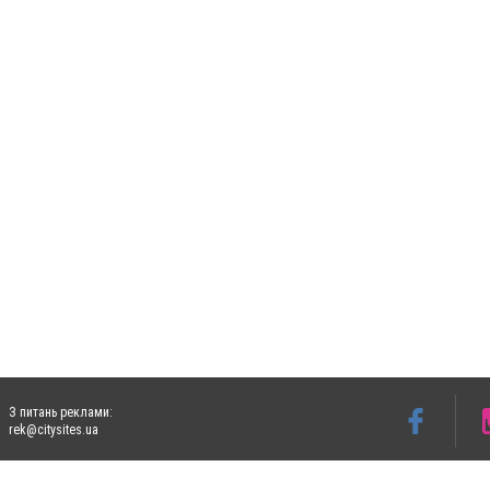
З питань реклами:
rek@citysites.ua
Допускається цитування матеріалів без отримання попередньої згоди 5632.com.ua за