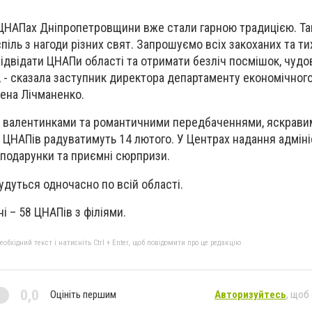
ЦНАПах Дніпропетровщини вже стали гарною традицією. Так
піль з нагоди різних свят. Запрошуємо всіх закоханих та тих
відвідати ЦНАПи області та отримати безліч посмішок, чудо
», - сказала заступник директора департаменту економічног
ена Лічманенко.
, валентинками та романтичними передбаченнями, яскрави
 ЦНАПів радуватимуть 14 лютого. У Центрах надання адмін
 подарунки та приємні сюрпризи.
дуться одночасно по всій області.
і – 58 ЦНАПів з філіями.
бхідний текст і натисніть Ctrl + Enter, щоб повідомити про це редакцію
0,0
Оцініть першим
Авторизуйтесь
, щоб