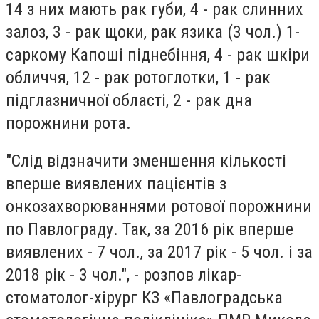
14 з них мають рак губи, 4 - рак слинних
залоз, 3 - рак щоки, рак язика (3 чол.) 1-
саркому Капоші піднебіння, 4 - рак шкіри
обличчя, 12 - рак ротоглотки, 1 - рак
підглазничної області, 2 - рак дна
порожнини рота.
"Слід відзначити зменшення кількості
вперше виявлених пацієнтів з
онкозахворюваннями ротової порожнини
по Павлограду. Так, за 2016 рік вперше
виявлених - 7 чол., за 2017 рік - 5 чол. і за
2018 рік - 3 чол.", - розпов лікар-
стоматолог-хірург КЗ «Павлоградська