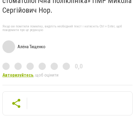
стоматологічна поліклініка» ПМР Микола
Сергійович Нор.
Якщо ви помітили помилку, виділіть необхідний текст і натисніть Ctrl + Enter, щоб
повідомити про це редакцію
Алёна Тищенко
0,0
Авторизуйтесь
, щоб оцінити