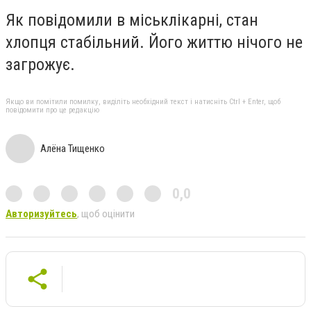
Як повідомили в міськлікарні, стан
хлопця стабільний. Його життю нічого не
загрожує.
Якщо ви помітили помилку, виділіть необхідний текст і натисніть Ctrl + Enter, щоб
повідомити про це редакцію
Алёна Тищенко
0,0
Авторизуйтесь
, щоб оцінити