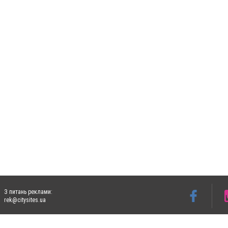
З питань реклами:
rek@citysites.ua
Допускається цитування матеріалів без отримання попередньої згоди 5632.com.ua за