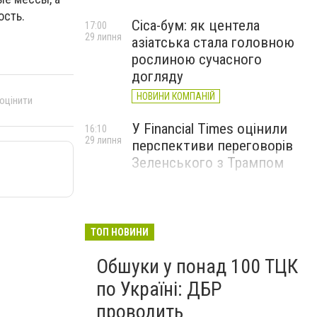
ость.
Cica-бум: як центела
17:00
29 липня
азіатська стала головною
рослиною сучасного
догляду
НОВИНИ КОМПАНІЙ
 оцінити
У Financial Times оцінили
16:10
29 липня
перспективи переговорів
Зеленського з Трампом
ТОП НОВИНИ
Обшуки у понад 100 ТЦК
по Україні: ДБР
проводить