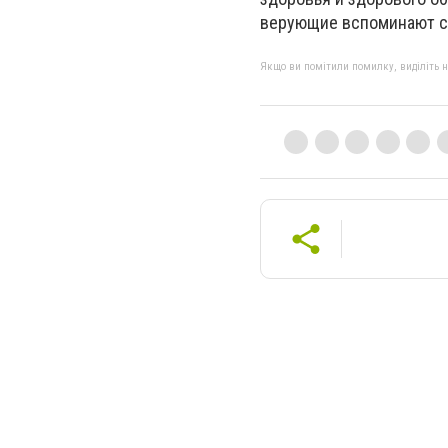
верующие вспоминают ст
Якщо ви помітили помилку, виділіть нео