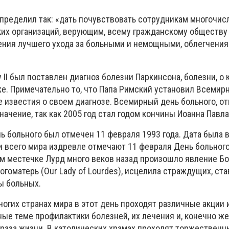
определил так: «дать почувствовать сотрудникам многочи
их организаций, верующим, всему гражданскому обществу
ния лучшего ухода за больными и немощными, облегчения
у II был поставлен диагноз болезни Паркинсона, болезни, о
же. Примечательно то, что Папа Римский установил Всемир
е известия о своем диагнозе. Всемирный день больного, о
начение, так как 2005 год стал годом кончины Иоанна Павла 
 больного был отмечен 11 февраля 1993 года. Дата была 
ки всего мира издревле отмечают 11 февраля День больного
ом местечке Лурд много веков назад произошло явление Бо
огоматерь (Our Lady of Lourdes), исцелила страждущих, ста
ы больных.
огих странах мира в этот день проходят различные акции 
ые теме профилактики болезней, их лечения и, конечно же
браза жизни. В католических храмах проходят торжественн