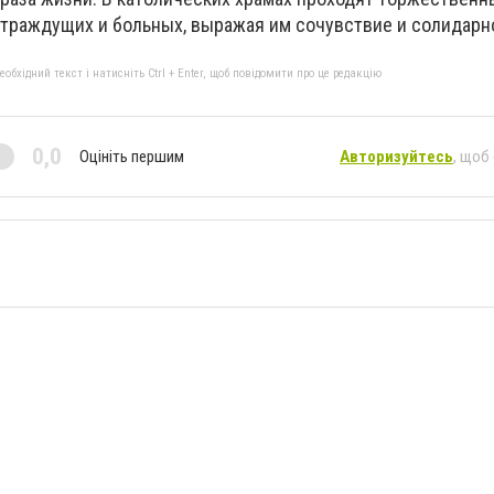
раждущих и больных, выражая им сочувствие и солидарн
бхідний текст і натисніть Ctrl + Enter, щоб повідомити про це редакцію
0,0
Оцініть першим
Авторизуйтесь
, щоб