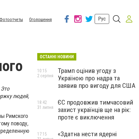
Рус
Фотоотчеты
Оголошення
ОСТАННІ НОВИНИ
ного
Трамп оцінив угоду з
10:15
2 серпня
Україною про надра та
заявив про вигоду для США
 Это
ержку людей,
ЄС продовжив тимчасовий
18:42
31 липня
захист українців ще на рік:
пы Римского
проте є виключення
тому поводу,
определенную
«Здатна нести ядерні
17:15