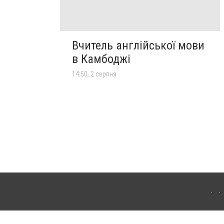
Вчитель англійської мови
в Камбоджі
14:50, 2 серпня
лограда. Для інтернет-видань обов'язкове розміщення прямого, відкритого для