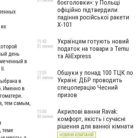
31 липня
боєголовки»: у Польщі
офіційно підтвердили
сленных
падіння російської ракети
Х-101
 их
Українцям готують новий
15:42
 которой
31 липня
податок на товари з Temu
ный день
та AliExpress
тмеченный в
II.
Обшуки у понад 100 ТЦК по
12:05
31 липня
Україні: ДБР проводить
выбрана в
спецоперацію Чесний
. Именно в
призов
гоматери.
в, тем самым,
Акрилові ванни Ravak:
15:00
30 липня
комфорт, якість і сучасні
и
рішення для ванної кімнати
, теме
НОВИНИ КОМПАНІЙ
ые мессы, а