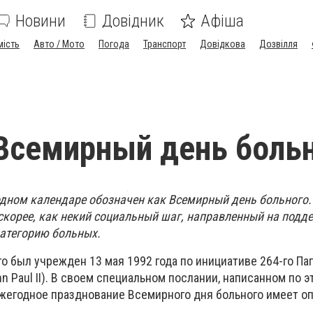
Новини
Довідник
Афіша
мість
Авто / Мото
Погода
Транспорт
Довідкова
Дозвілля
Всемирный день боль
дном календаре обозначен как Всемирный день больного.
скорее, как некий социальный шаг, направленный на подд
атегорию больных.
о был учрежден 13 мая 1992 года по инициативе 264-го Па
hn Paul II). В своем специальном послании, написанном по э
ежегодное празднование Всемирного дня больного имеет 