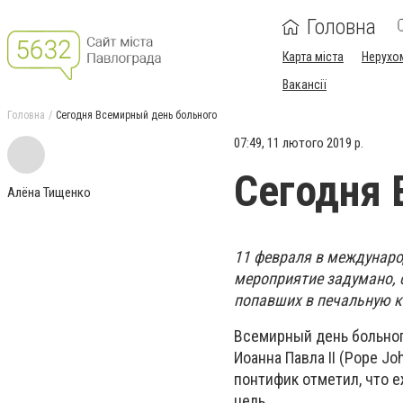
Головна
Карта міста
Нерухо
Вакансії
Головна
Сегодня Всемирный день больного
07:49, 11 лютого 2019 р.
Сегодня 
Алёна Тищенко
11 февраля в междунаро
мероприятие задумано, 
попавших в печальную к
Всемирный день больног
Иоанна Павла II (Pope Jo
понтифик отметил, что 
цель.