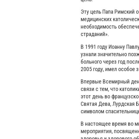
Эту цель Папа Римский 
медицинских католическ
необходимость обеспече
страданий».
В 1991 году Иоанну Павл
узнали значительно поз
больного через год посл
2005 году, имел особое з
Впервые Всемирный день
связи с тем, что католи
этот день во французск
Святая Дева, Лурдская Б
символом спасительниц
В настоящее время во мн
мероприятия, посвященн
здоровья и здорового о