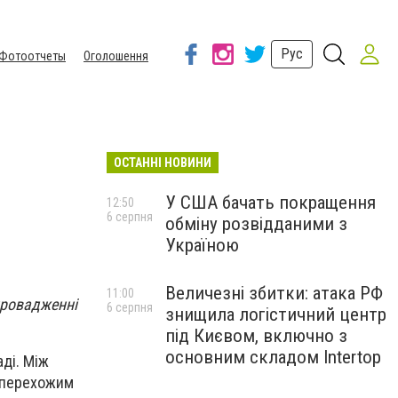
Рус
Фотоотчеты
Оголошення
ОСТАННІ НОВИНИ
У США бачать покращення
12:50
6 серпня
обміну розвідданими з
Україною
Величезні збитки: атака РФ
11:00
провадженні
6 серпня
знищила логістичний центр
під Києвом, включно з
основним складом Intertop
аді. Між
а перехожим