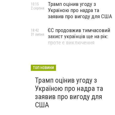
Трамп оцінив угоду з
10:15
2 серпня
Україною про надра та
заявив про вигоду для США
ЄС продовжив тимчасовий
18:42
31 липня
захист українців ще на рік:
проте є виключення
ТОП НОВИНИ
Трамп оцінив угоду з
Україною про надра та
заявив про вигоду для
США