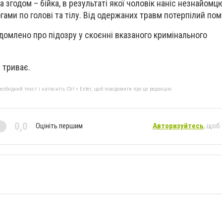
а згодом – бійка, в результаті якої чоловік наніс незнайом
огами по голові та тілу. Від одержаних травм потерпілий по
домлено про підозру у скоєнні вказаного кримінального
 триває.
бхідний текст і натисніть Ctrl + Enter, щоб повідомити про це редакцію
0,0
Оцініть першим
Авторизуйтесь
, щоб