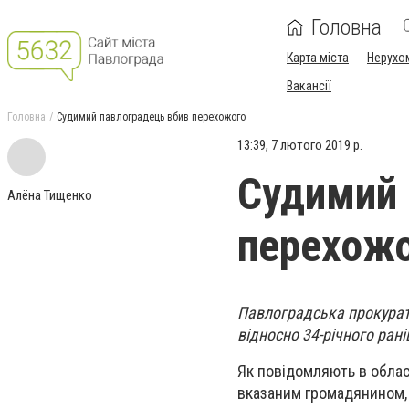
Головна
Карта міста
Нерухо
Вакансії
Головна
Судимий павлоградець вбив перехожого
13:39, 7 лютого 2019 р.
Судимий 
Алёна Тищенко
перехож
Павлоградська прокурат
відносно 34-річного рані
Як повідомляють в обласн
вказаним громадянином, 