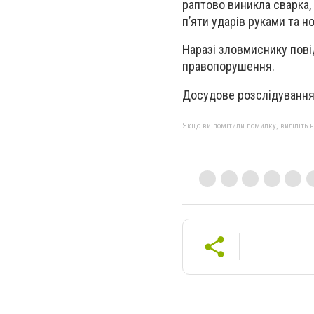
раптово виникла сварка, 
п’яти ударів руками та н
Наразі зловмиснику пові
правопорушення.
Досудове розслідування
Якщо ви помітили помилку, виділіть нео