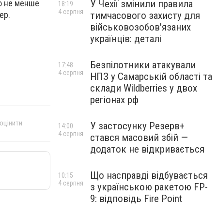
У Чехії змінили правила
цю не менше
18:19
4 серпня
тимчасового захисту для
мер.
військовозобов'язаних
українців: деталі
Безпілотники атакували
17:48
4 серпня
НПЗ у Самарській області та
склади Wildberries у двох
регіонах рф
 оцінити
У застосунку Резерв+
14:00
4 серпня
стався масовий збій —
додаток не відкривається
Що насправді відбувається
10:15
4 серпня
з українською ракетою FP-
9: відповідь Fire Point