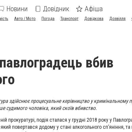
Новини
Довідник
Афіша
мість
Авто / Мото
Погода
Транспорт
Довідкова
Дозвілля
павлоградець вбив
ого
ура здійснює процесуальне керівництво у кримінальному 
ше судимого чоловіка, який скоїв вбивство.
ій прокуратурі, подія сталася у грудні 2018 року у Павлогр
який повертався додому у стані алкогольного сп’яніння, т