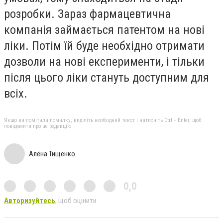
розробки. Зараз фармацевтична
компанія займається патентом на нові
ліки. Потім їй буде необхідно отримати
дозволи на нові експерименти, і тільки
після цього ліки стануть доступним для
всіх.
Якщо ви помітили помилку, виділіть необхідний текст і натисніть Ctrl + Enter, щоб
повідомити про це редакцію
Алёна Тищенко
0,0
Авторизуйтесь
, щоб оцінити