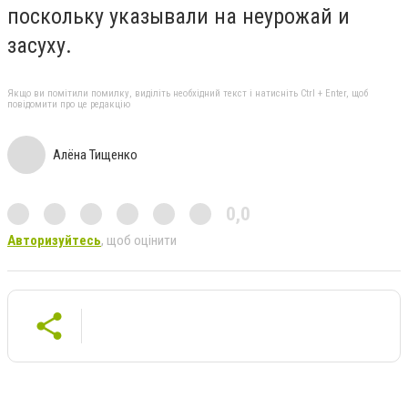
поскольку указывали на неурожай и
засуху.
Якщо ви помітили помилку, виділіть необхідний текст і натисніть Ctrl + Enter, щоб
повідомити про це редакцію
Алёна Тищенко
0,0
Авторизуйтесь
, щоб оцінити