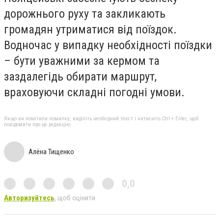
дорожнього руху та закликають
громадян утриматися від поїздок.
Водночас у випадку необхідності поїздки
– бути уважними за кермом та
заздалегідь обирати маршрут,
враховуючи складні погодні умови.
Якщо ви помітили помилку, виділіть необхідний текст і натисніть Ctrl + Enter, щоб
повідомити про це редакцію
Алёна Тищенко
0,0
Авторизуйтесь
, щоб оцінити