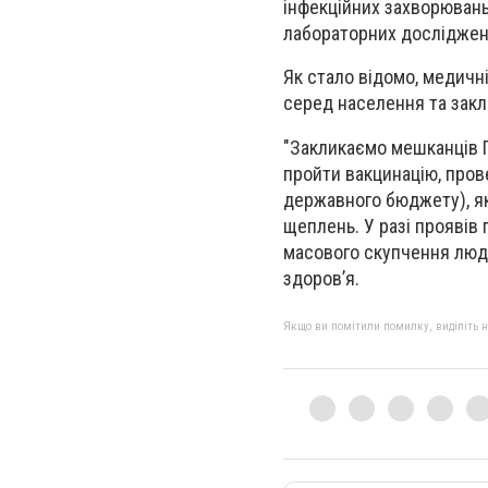
інфекційних захворювань
лабораторних досліджен
Як стало відомо, медичн
серед населення та закла
"Закликаємо мешканців Па
пройти вакцинацію, пров
державного бюджету), я
щеплень. У разі проявів
масового скупчення людей
здоров’я.
Якщо ви помітили помилку, виділіть нео