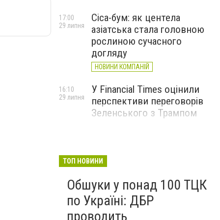
Cica-бум: як центела
17:00
29 липня
азіатська стала головною
рослиною сучасного
догляду
НОВИНИ КОМПАНІЙ
У Financial Times оцінили
16:10
29 липня
перспективи переговорів
Зеленського з Трампом
ТОП НОВИНИ
Обшуки у понад 100 ТЦК
по Україні: ДБР
проводить