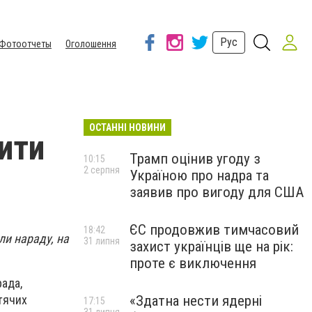
Рус
Фотоотчеты
Оголошення
ОСТАННІ НОВИНИ
ити
Трамп оцінив угоду з
10:15
2 серпня
Україною про надра та
заявив про вигоду для США
ЄС продовжив тимчасовий
18:42
ли нараду, на
31 липня
захист українців ще на рік:
проте є виключення
рада,
«Здатна нести ядерні
итячих
17:15