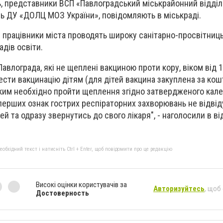
, представники ВСП «Павлоградський міськрайонний відділ
ь ДУ «ДОЛЦ МОЗ України», повідомляють в міськраді.
і працівники міста проводять широку санітарно-просвітниц
дів освіти.
влограда, які не щеплені вакциною проти кору, віком від 1
ести вакцинацію дітям (для дітей вакцина закуплена за кош
ким необхідно пройти щеплення згідно затвердженого кал
 перших ознак гострих респіраторних захворювань не відвід
 та одразу звернутись до свого лікаря", - наголосили в ві
бхідний текст і натисніть Ctrl + Enter, щоб повідомити про це редакцію
Високі оцінки користувачів за
Авторизуйтесь
, щоб
Достоверность