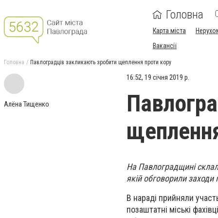
Головна
Карта міста
Нерухо
Вакансії
Головна
Павлоградців закликають зробити щеплення проти кору
16:52, 19 січня 2019 р.
Павлогра
Алёна Тищенко
щеплення
На Павлоградщині склала
якій обговорили
заходи 
В нараді прийняли участь
позаштатні міські фахівц