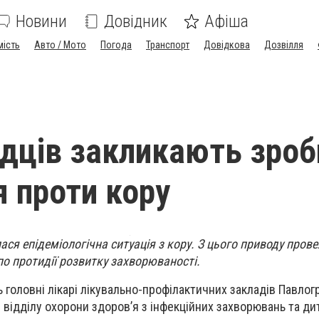
Новини
Довідник
Афіша
мість
Авто / Мото
Погода
Транспорт
Довідкова
Дозвілля
дців закликають зроб
 проти кору
ся епідеміологічна ситуація з кору. З цього приводу прове
по протидії розвитку захворюваності.
 головні лікарі лікувально-профілактичних закладів Павлог
і відділу охорони здоров’я з інфекційних захворювань та д