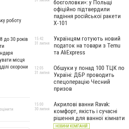
31 липня
боєголовки»: у Польщі
офіційно підтвердили
падіння російської ракети
ьку роботу
Х-101
Українцям готують новий
8 до 30 років
15:42
31 липня
податок на товари з Temu
ти
та AliExpress
ендаря
увати місця
дділі охорони
Обшуки у понад 100 ТЦК по
12:05
31 липня
Україні: ДБР проводить
спецоперацію Чесний
призов
Акрилові ванни Ravak:
15:00
30 липня
 оцінити
комфорт, якість і сучасні
рішення для ванної кімнати
НОВИНИ КОМПАНІЙ