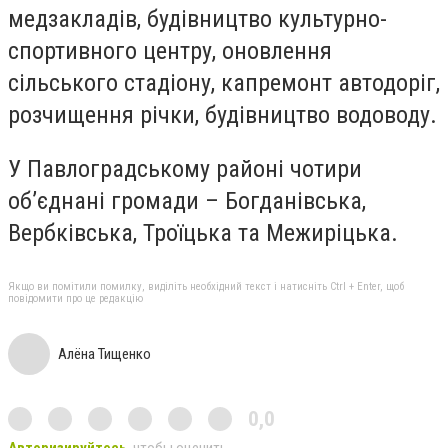
медзакладів, будівництво культурно-
спортивного центру, оновлення
сільського стадіону, капремонт автодоріг,
розчищення річки, будівництво водоводу.
У Павлоградському районі чотири
об’єднані громади – Богданівська,
Вербківська, Троїцька та Межиріцька.
Якщо ви помітили помилку, виділіть необхідний текст і натисніть Ctrl + Enter, щоб
повідомити про це редакцію
Алёна Тищенко
0,0
Авторизируйтесь
, чтобы оценить