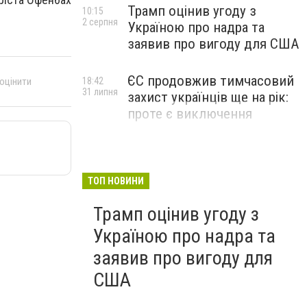
Трамп оцінив угоду з
10:15
2 серпня
Україною про надра та
заявив про вигоду для США
ЄС продовжив тимчасовий
 оцінити
18:42
31 липня
захист українців ще на рік:
проте є виключення
ТОП НОВИНИ
Трамп оцінив угоду з
Україною про надра та
заявив про вигоду для
США