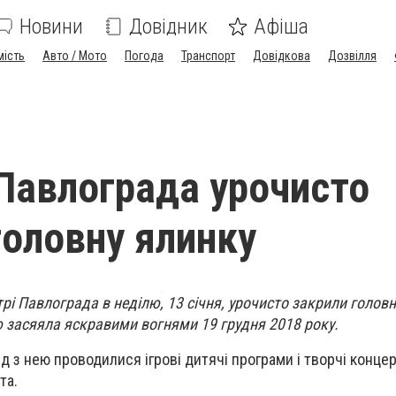
Новини
Довідник
Афіша
мість
Авто / Мото
Погода
Транспорт
Довідкова
Дозвілля
 Павлограда урочисто
головну ялинку
трі Павлограда в неділю, 13 січня, урочисто закрили голов
ю засяяла яскравими вогнями 19 грудня 2018 року.
 з нею проводилися ігрові дитячі програми і творчі конце
та.