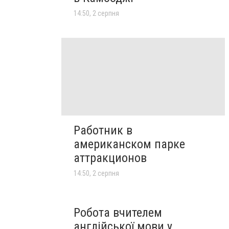
14:50, 2 серпня
Работник в
американском парке
аттракционов
14:50, 2 серпня
Робота вчителем
англійської мови у