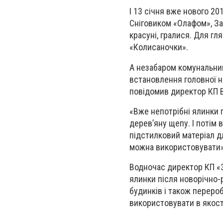
І 13 січня вже нового 20
Сніговиком «Олафом», За
красуні, гралися. Для гл
«Колисаночки».
А незабаром комунальник
встановлення головної н
повідомив директор КП 
«Вже непотрібні ялинки 
дерев’яну щепу. І потім 
підстилковий матеріал дл
можна використовувати»,
Водночас директор КП «З
ялинки після новорічно-
будинків і також перероб
використовувати в якост