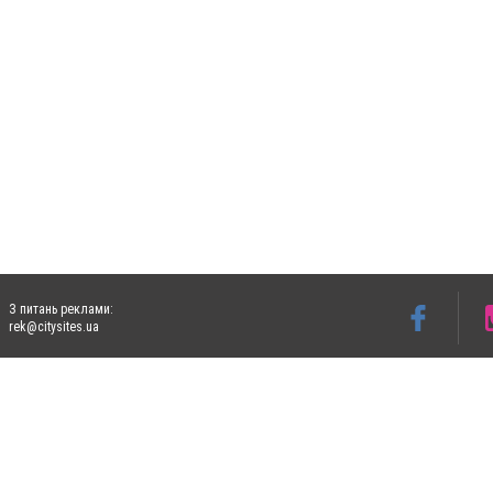
З питань реклами:
rek@citysites.ua
Допускається цитування матеріалів без отримання попередньої згоди 5632.com.ua за
пошукових систем гіперпосилання на цитовані статті не нижче другого абзацу в тек
Матеріали з плашками "Новини компаній", "Промо", "Партнерський матеріал", "Партнер
Реклама на сайті
Ф