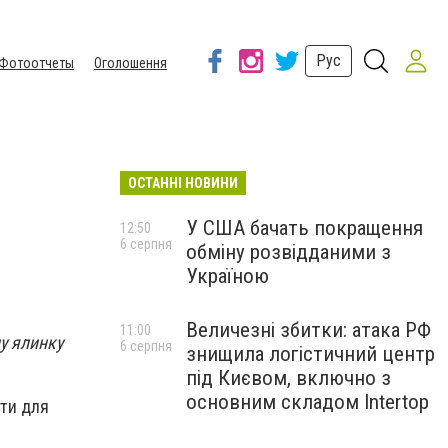
Рус
Фотоотчеты
Оголошення
ОСТАННІ НОВИНИ
У США бачать покращення
12:50
6 серпня
обміну розвідданими з
Україною
Величезні збитки: атака РФ
11:00
ну ялинку
6 серпня
знищила логістичний центр
під Києвом, включно з
основним складом Intertop
рти для