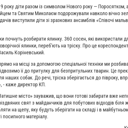
19 року діти разом із символом Нового року — Поросятком, 
йцем та Святим Миколаєм подорожували навколо вічно зел
ядачів виступили діти зі зразкових ансамблів «Співочі мальв
и почнуть розбирати ялинку. 360 сосен, які використали д
оворічної ялинки, переб’ють на тріску. Про це кореспонден
Василь Коріневський.
прямо на місці за допомогою спеціальної техніки ми розбив
відвозимо її до притулку для безпритульних тварин. Це пре
я наших собак. До речі, тріска зберігається до півроку, впр
 - каже директор КП.
атишне місто» зауважив, що вони готові забирати вже непо
різдвяних свят з майданчиків для побутових відходів біля 
ляти на щепу, яку будуть зберігати на складі і в майбутньо
і посипного матеріалу.
К