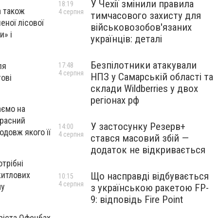
У Чехії змінили правила
18:19
а також
4 серпня
тимчасового захисту для
еної лісової
військовозобов'язаних
и» і
українців: деталі
Безпілотники атакували
ля
17:48
4 серпня
НПЗ у Самарській області та
тові
склади Wildberries у двох
регіонах рф
аємо на
красний
У застосунку Резерв+
14:00
одовж якого її
4 серпня
стався масовий збій —
додаток не відкривається
трібні
житлових
Що насправді відбувається
10:15
4 серпня
му
з українською ракетою FP-
9: відповідь Fire Point
ріста Офенбах