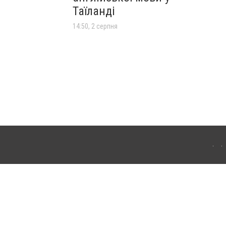
Таїланді
14:50, 2 серпня
лограда. Для інтернет-видань обов'язкове розміщення прямого, відкритого для
лама" публікуються на правах реклами.
ості
Правила сайту