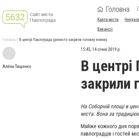
Головна
Карта міста
Нерухо
Вакансії
Головна
В центрі Павлограда урочисто закрили головну ялинку
15:43, 14 січня 2019 р.
В центрі
Алёна Тищенко
закрили 
На Соборній площі в цен
міста. Вона за традиціє
Майже кожного дня поряд
павлоградців і гостей міс