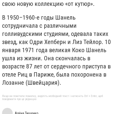
свою новую коллекцию «от кутюр».
В 1950–1960-е годы Шанель
сотрудничала с различными
голливудскими студиями, одевала таких
звезд, как Одри Хепберн и Лиз Тейлор. 10
января 1971 года великая Коко Шанель
ушла из жизни. Она скончалась в
возрасте 87 лет от сердечного приступа в
отеле Риц в Париже, была похоронена в
Лозанне (Швейцария).
Якщо ви помітили помилку, виділіть необхідний текст і натисніть Ctrl + Enter, щоб
повідомити про це редакцію
Алёна Тищенко