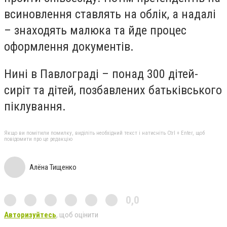
всиновлення ставлять на облік, а надалі
– знаходять малюка та йде процес
оформлення документів.
Нині в Павлограді – понад 300 дітей-
сиріт та дітей, позбавлених батьківського
піклування.
Якщо ви помітили помилку, виділіть необхідний текст і натисніть Ctrl + Enter, щоб
повідомити про це редакцію
Алёна Тищенко
0,0
Авторизуйтесь
, щоб оцінити