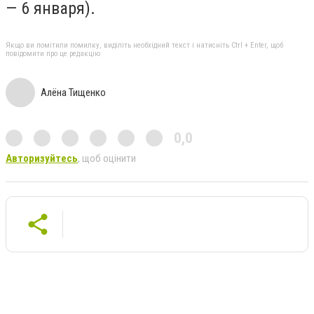
— 6 января).
Якщо ви помітили помилку, виділіть необхідний текст і натисніть Ctrl + Enter, щоб
повідомити про це редакцію
Алёна Тищенко
0,0
Авторизуйтесь
, щоб оцінити