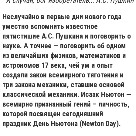
И случай, бог изобретатель... А.С. Пушкин
Неслучайно в первые дни нового года
уместно вспомнить известное
пятистишие А.С. Пушкина и поговорить о
науке. А точнее — поговорить об одном
из величайших физиков, математиков и
астрономов 17 века, чей ум и опыт
создали закон всемирного тяготения и
три закона механики, ставшие основой
классической механики. Исаак Ньютон —
всемирно признанный гений – личность,
которой посвящен сегодняшний
праздник День Ньютона (Newton Day).