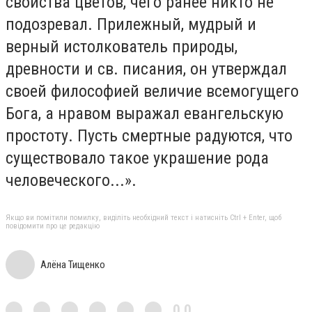
свойства цветов, чего ранее никто не
подозревал. Прилежный, мудрый и
верный истолкователь природы,
древности и св. писания, он утверждал
своей философией величие всемогущего
Бога, а нравом выражал евангельскую
простоту. Пусть смертные радуются, что
существовало такое украшение рода
человеческого...».
Якщо ви помітили помилку, виділіть необхідний текст і натисніть Ctrl + Enter, щоб
повідомити про це редакцію
Алёна Тищенко
0,0