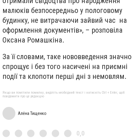
отримали свідоцтва про народження
малюків безпосередньо у пологовому
будинку, не витрачаючи зайвий час на
оформлення документів», – розповіла
Оксана Ромашкіна.
За її словами, таке нововведення значно
спрощує і без того насичені на приємні
події та клопоти перші дні з немовлям.
Якщо ви помітили помилку, виділіть необхідний текст і натисніть Ctrl + Enter, щоб
повідомити про це редакцію
Алёна Тищенко
0,0