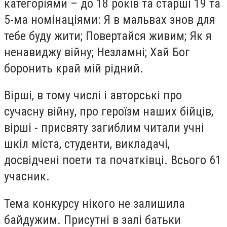
категоріями – до 18 років та старші 19 та
5-ма номінаціями: Я в мальвах знов для
тебе буду жити; Повертайся живим; Як я
ненавиджу війну; Незламні; Хай Бог
боронить край мій рідний.
Вірші, в тому числі і авторські про
сучасну війну, про героїзм наших бійців,
вірші - присвяту загиблим читали учні
шкіл міста, студенти, викладачі,
досвідчені поети та початківці. Всього 61
учасник.
Тема конкурсу нікого не залишила
байдужим. Присутні в залі батьки