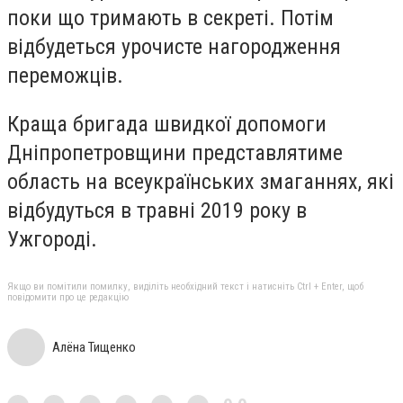
поки що тримають в секреті. Потім
відбудеться урочисте нагородження
переможців.
Краща бригада швидкої допомоги
Дніпропетровщини представлятиме
область на всеукраїнських змаганнях, які
відбудуться в травні 2019 року в
Ужгороді.
Якщо ви помітили помилку, виділіть необхідний текст і натисніть Ctrl + Enter, щоб
повідомити про це редакцію
Алёна Тищенко