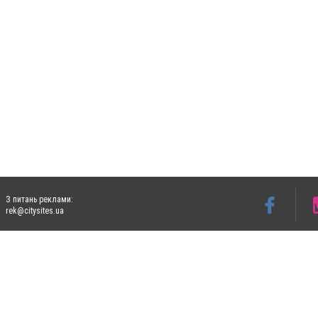
З питань реклами:
rek@citysites.ua
Допускається цитування матеріалів без отримання попередньої згоди 5632.com.ua за
пошукових систем гіперпосилання на цитовані статті не нижче другого абзацу в тек
Матеріали з плашками "Новини компаній", "Промо", "Партнерський матеріал", "Партнер
Реклама на сайті
Ф