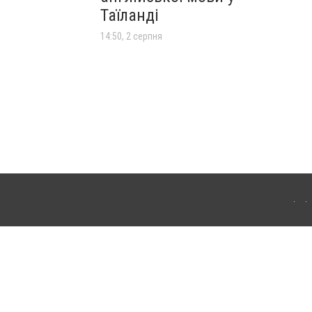
Таїланді
14:50, 2 серпня
лограда. Для інтернет-видань обов'язкове розміщення прямого, відкритого для
лама" публікуються на правах реклами.
ості
Правила сайту