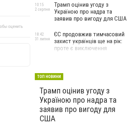
Трамп оцінив угоду з
10:15
2 серпня
Україною про надра та
заявив про вигоду для США
тобы оценить
ЄС продовжив тимчасовий
18:42
31 липня
захист українців ще на рік:
проте є виключення
ТОП НОВИНИ
Трамп оцінив угоду з
Україною про надра та
заявив про вигоду для
США