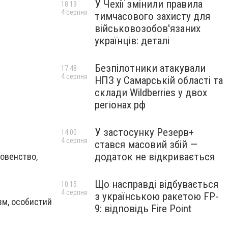
У Чехії змінили правила
18:19
4 серпня
тимчасового захисту для
військовозобов'язаних
українців: деталі
Безпілотники атакували
17:48
4 серпня
НПЗ у Самарській області та
склади Wildberries у двох
регіонах рф
У застосунку Резерв+
14:00
4 серпня
стався масовий збій —
додаток не відкривається
ховенство,
Що насправді відбувається
10:15
4 серпня
з українською ракетою FP-
зм, особистий
9: відповідь Fire Point