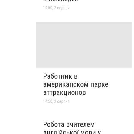
14:50, 2 серпня
Работник в
американском парке
аттракционов
14:50, 2 серпня
Робота вчителем
англійської мови у