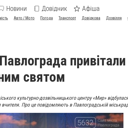
Новини
Довідник
Афіша
мість
Авто / Мото
Погода
Транспорт
Довідкова
Дозвілля
 Павлограда привітали
ним святом
 міського культурно-дозвільницького центру «Мир» відбулас
я вчителя. Про це повідомляють в Павлоградській міськрад