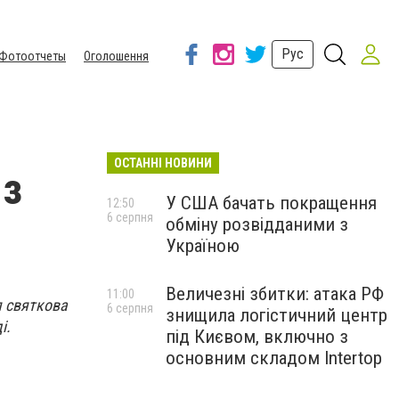
Рус
Фотоотчеты
Оголошення
ОСТАННІ НОВИНИ
 з
У США бачать покращення
12:50
6 серпня
обміну розвідданими з
Україною
Величезні збитки: атака РФ
11:00
я святкова
6 серпня
знищила логістичний центр
і.
під Києвом, включно з
основним складом Intertop