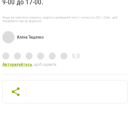
9-00 до 17-00.
Якщо ви помітили помилку, виділіть необхідний текст і натисніть Ctrl + Enter, щоб
повідомити про це редакцію
Алёна Тищенко
0,0
Авторизуйтесь
, щоб оцінити