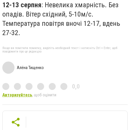
12-13 серпня
: Невелика хмарність. Без
опадів. Вітер східний, 5-10м/с.
Температура повітря вночі 12-17, вдень
27-32.
Якщо ви помітили помилку, виділіть необхідний текст і натисніть Ctrl + Enter, щоб
повідомити про це редакцію
Алёна Тищенко
0,0
Авторизуйтесь
, щоб оцінити