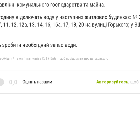
авлінні комунального господарства та майна.
 годину відключать воду у наступних житлових будинках: № 3
11, 12, 12а, 13, 14, 16, 16а, 17, 18, 20 на вулиці Горького; у
 зробити необхідний запас води.
бхідний текст і натисніть Ctrl + Enter, щоб повідомити про це редакцію
0,0
Оцініть першим
Авторизуйтесь
, щоб