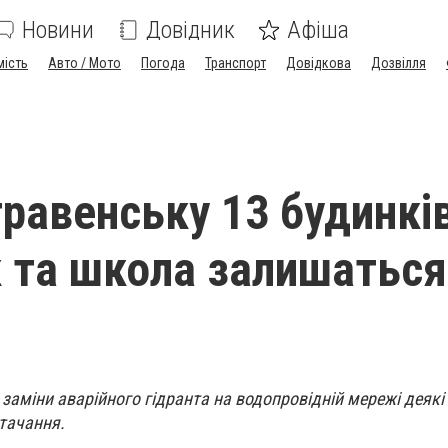
Новини
Довідник
Афіша
мість
Авто / Мото
Погода
Транспорт
Довідкова
Дозвілля
равенську 13 будинків
 та школа залишаться
 заміни аварійного гідранта на водопровідній мережі деякі
тачання.