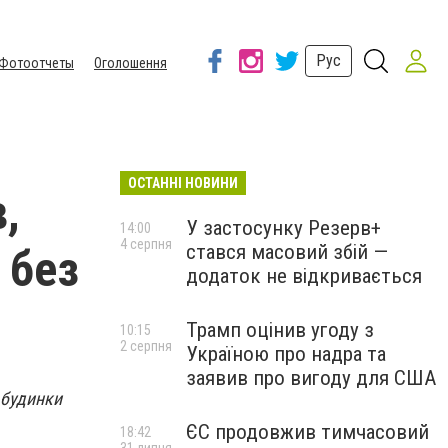
Рус
Фотоотчеты
Оголошення
ОСТАННІ НОВИНИ
,
У застосунку Резерв+
14:00
4 серпня
стався масовий збій —
 без
додаток не відкривається
Трамп оцінив угоду з
10:15
2 серпня
Україною про надра та
заявив про вигоду для США
 будинки
ЄС продовжив тимчасовий
18:42