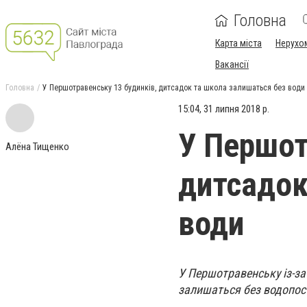
Головна
Карта міста
Нерухо
Вакансії
Головна
У Першотравенську 13 будинків, дитсадок та школа залишаться без води
15:04, 31 липня 2018 р.
У Першот
Алёна Тищенко
дитсадок
води
У Першотравенську із-за
залишаться без водопос