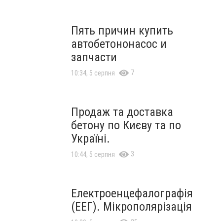
Пять причин купить
автобетононасос и
запчасти
7
10:34, 5 серпня
Продаж та доставка
бетону по Києву та по
Україні.
3
10:44, 5 серпня
Електроенцефалографія
(ЕЕГ). Мікрополярізація