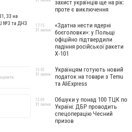
31 липня
захист українців ще на рік:
проте є виключення
1, 33 на
 ЗШ №3 та ДНЗ
«Здатна нести ядерні
17:15
31 липня
боєголовки»: у Польщі
офіційно підтвердили
падіння російської ракети
Х-101
Українцям готують новий
15:42
31 липня
податок на товари з Temu
 оцінити
та AliExpress
Обшуки у понад 100 ТЦК по
12:05
31 липня
Україні: ДБР проводить
спецоперацію Чесний
призов