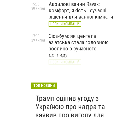
Акрилові ванни Ravak:
15:00
30 липня
комфорт, якість і сучасні
рішення для ванної кімнати
НОВИНИ КОМПАНІЙ
Cica-бум: як центела
17:00
29 липня
азіатська стала головною
рослиною сучасного
догляду
НОВИНИ КОМПАНІЙ
ТОП НОВИНИ
Трамп оцінив угоду з
Україною про надра та
заявив про вигоду для