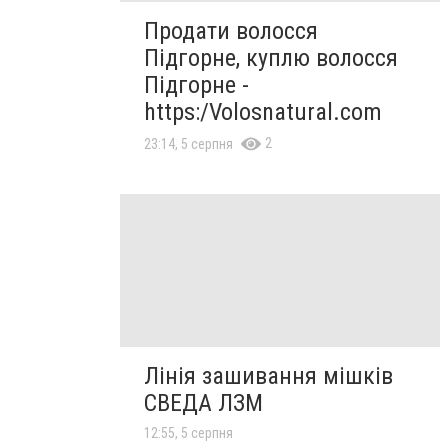
Продати волосся
Підгорне, куплю волосся
Підгорне -
https:/Volosnatural.com
2
23:14, 5 серпня
Лінія зашивання мішків
СВЕДА ЛЗМ
12:55, 5 серпня