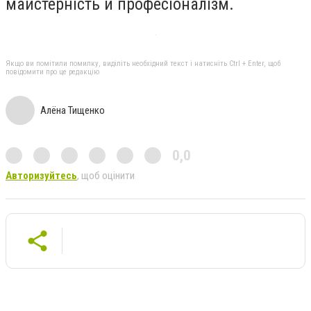
майстерність й професіоналізм.
Якщо ви помітили помилку, виділіть необхідний текст і натисніть Ctrl + Enter, щоб
повідомити про це редакцію
Алёна Тищенко
0,0
Авторизуйтесь
, щоб оцінити