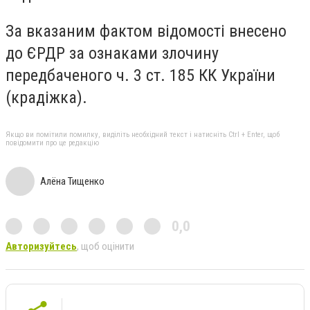
За вказаним фактом відомості внесено
до ЄРДР за ознаками злочину
передбаченого ч. 3 ст. 185 КК України
(крадіжка).
Якщо ви помітили помилку, виділіть необхідний текст і натисніть Ctrl + Enter, щоб
повідомити про це редакцію
Алёна Тищенко
0,0
Авторизуйтесь
, щоб оцінити