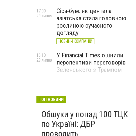
Cica-бум: як центела
17:00
29 липня
азіатська стала головною
рослиною сучасного
догляду
НОВИНИ КОМПАНІЙ
У Financial Times оцінили
16:10
29 липня
перспективи переговорів
Зеленського з Трампом
ТОП НОВИНИ
Обшуки у понад 100 ТЦК
по Україні: ДБР
проводить