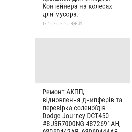
Контейнера на колесах
для мусора.
39
13:42, 26 липня
Ремонт АКПП,
відновлення днипферів та
перевірка соленоїдів
Dodge Journey DCT450
#8U3R7000NG 4872691AH,
68060442AB, 68060444AB,