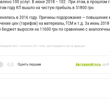
влено 100 услуг. В июне 2018 – 102 . При этом, в прошлом 
этом году КП вышло на чистую прибыль в 51800 грн.
енялись в 2016 году. Причины подорожания — повышение
чение цен (тарифов) на материалы, ГСМ и т.д. За июнь 2018
й бюджет выросли на 11600 грн по сравнению с аналогичн
бхідний текст і натисніть Ctrl + Enter, щоб повідомити про це редакцію
0,0
Оцініть першим
Авторизуйтесь
, щоб