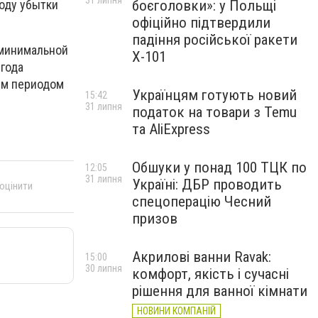
31 липня
боєголовки»: у Польщі
году убытки
офіційно підтвердили
падіння російської ракети
 минимальной
Х-101
 года
ым периодом
Українцям готують новий
15:42
31 липня
податок на товари з Temu
та AliExpress
Обшуки у понад 100 ТЦК по
12:05
31 липня
Україні: ДБР проводить
 оцінити
спецоперацію Чесний
призов
Акрилові ванни Ravak:
15:00
30 липня
комфорт, якість і сучасні
рішення для ванної кімнати
НОВИНИ КОМПАНІЙ