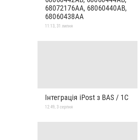
68072176AA, 68060440AB,
68060438AA
11:13, 31 липня
Інтеграція iPost з BAS / 1С
12:49, 3 серпня