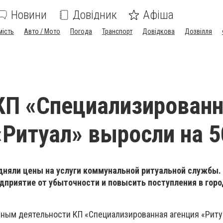
Новини
Довідник
Афіша
мість
Авто / Мото
Погода
Транспорт
Довідкова
Дозвілля
КП «Специализирован
«Ритуал» выросли на 
дняли цены на услуги коммунальной ритуальной службы.
дприятие от убыточности и повысить поступления в гор
ным деятельности КП «Специализированная агенция «Ритуа