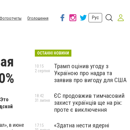
Рус
Фотоотчеты
Оголошення
ОСТАННІ НОВИНИ
ная
Трамп оцінив угоду з
10:15
2 серпня
Україною про надра та
50%
заявив про вигоду для США
ЄС продовжив тимчасовий
18:42
 Это
31 липня
захист українців ще на рік:
одской
проте є виключення
«Здатна нести ядерні
л», в июне
17:15