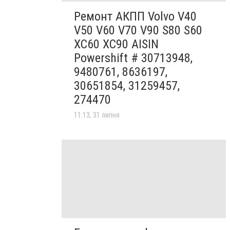
Ремонт АКПП Volvo V40
V50 V60 V70 V90 S80 S60
XC60 XC90 AISIN
Powershift # 30713948,
9480761, 8636197,
30651854, 31259457,
274470
11:13, 31 липня