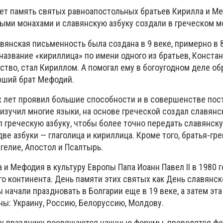
ет память святых равноапостольных братьев Кирилла и М
ыми монахами и славянскую азбуку создали в греческом м
вянская письменность была создана в 9 веке, примерно в 8
азвание «кириллица» по имени одного из братьев, Констан
тво, стал Кириллом. А помогал ему в богоугодном деле о
рший брат Мефодий.
х лет проявил большие способности и в совершенстве пост
 изучил многие языки, на основе греческой создал славянс
 греческую азбуку, чтобы более точно передать славянск
ве азбуки — глаголица и кириллица. Кроме того, братья-гр
гелие, Апостол и Псалтырь.
 и Мефодия в культуру Европы Папа Иоанн Павел II в 1980 
о континента. День памяти этих святых как День славянск
 начали праздновать в Болгарии еще в 19 веке, а затем эт
ны: Украину, Россию, Белоруссию, Молдову.
у празднику посвящаются научные форумы, проводятся фе