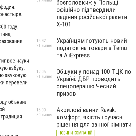
31 липня
боєголовки»: у Польщі
ефодия.
офіційно підтвердили
онастыре.
падіння російської ракети
Х-101
63 году.
тина,
Українцям готують новий
бразования
15:42
31 липня
податок на товари з Temu
та AliExpress
иг все науки
кую азбуку.
Обшуки у понад 100 ТЦК по
12:05
ую звуковую
31 липня
Україні: ДБР проводить
еки перевели
спецоперацію Чесний
призов
году объявил
ой
Акрилові ванни Ravak:
15:00
30 липня
а традиция
комфорт, якість і сучасні
рішення для ванної кімнати
НОВИНИ КОМПАНІЙ
стивали,