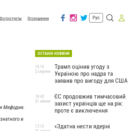
Рус
Фотоотчеты
Оголошення
ОСТАННІ НОВИНИ
Трамп оцінив угоду з
10:15
2 серпня
Україною про надра та
заявив про вигоду для США
ЄС продовжив тимчасовий
18:42
31 липня
захист українців ще на рік:
и Мефодия.
проте є виключення
знатного и
«Здатна нести ядерні
17:15