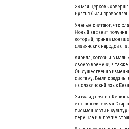
24 мая Церковь соверша
Братья были православн
Ученые считают, что сла
Новый алфавит получил н
который, приняв монашес
славянских народов ста
Кирилл, который с малы
своего времени, а также
Он существенно изменил
систему. Были созданы д
на славянский язык Еван
За вклад святых Кирилла
их покровителями Старог
письменности и культуры
перешла и в другие стра
В настоящее время этом