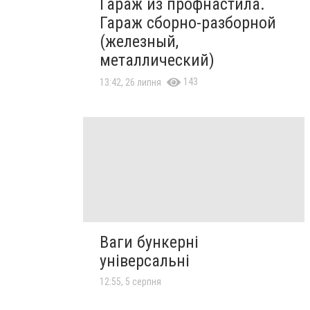
Гараж из профнастила.
Гараж сборно-разборной
(железный,
металлический)
143
13:42, 26 липня
Ваги бункерні
універсальні
12:55, 5 серпня