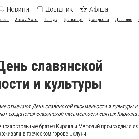
Новини
Довідник
Афіша
мість
Авто / Мото
Погода
Транспорт
Довідкова
Дозвілля
День славянской
ости и культуры
ине отмечают День славянской письменности и культуры и
ют создателей славянской письменности святых Кирилла 
авноапостольные братья Кирилл и Мефодий происходили из 
роживали в греческом городе Солуни.