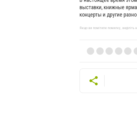
выставки, книжные ярма
концерты и другие разн
Якщо ви помітили помилку, виділіть нео