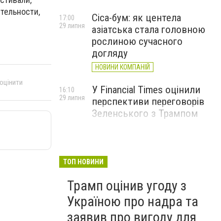
тельности,
Cica-бум: як центела
17:00
29 липня
азіатська стала головною
рослиною сучасного
догляду
НОВИНИ КОМПАНІЙ
 оцінити
У Financial Times оцінили
16:10
29 липня
перспективи переговорів
Зеленського з Трампом
ТОП НОВИНИ
Трамп оцінив угоду з
Україною про надра та
заявив про вигоду для