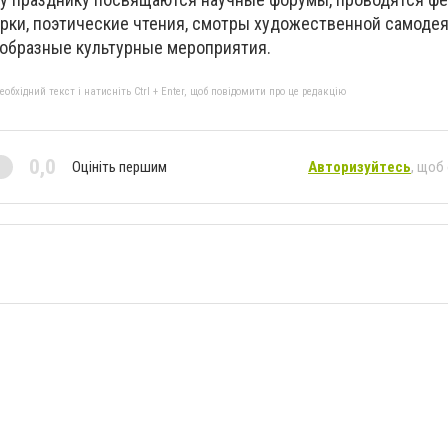
рки, поэтические чтения, смотры художественной самодея
ообразные культурные мероприятия.
бхідний текст і натисніть Ctrl + Enter, щоб повідомити про це редакцію
0,0
Оцініть першим
Авторизуйтесь
, щоб