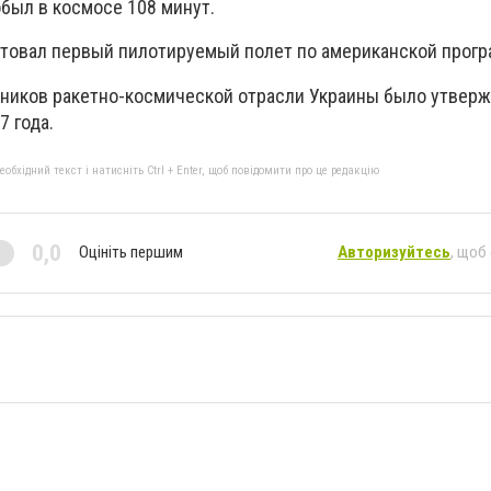
обыл в космосе 108 минут.
артовал первый пилотируемый полет по американской прогр
ников ракетно-космической отрасли Украины было утверж
7 года.
бхідний текст і натисніть Ctrl + Enter, щоб повідомити про це редакцію
0,0
Оцініть першим
Авторизуйтесь
, щоб