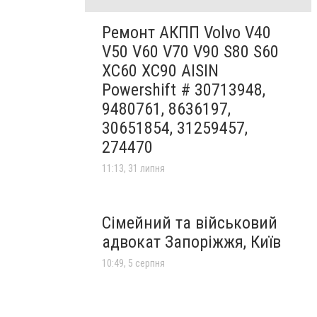
Ремонт АКПП Volvo V40
V50 V60 V70 V90 S80 S60
XC60 XC90 AISIN
Powershift # 30713948,
9480761, 8636197,
30651854, 31259457,
274470
11:13, 31 липня
Сімейний та військовий
адвокат Запоріжжя, Київ
10:49, 5 серпня