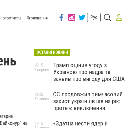
Рус
Фотоотчеты
Оголошення
ОСТАННІ НОВИНИ
ень
Трамп оцінив угоду з
10:15
2 серпня
Україною про надра та
заявив про вигоду для США
ЄС продовжив тимчасовий
18:42
31 липня
захист українців ще на рік:
проте є виключення
агарин
«Здатна нести ядерні
Байконур" на
17:15