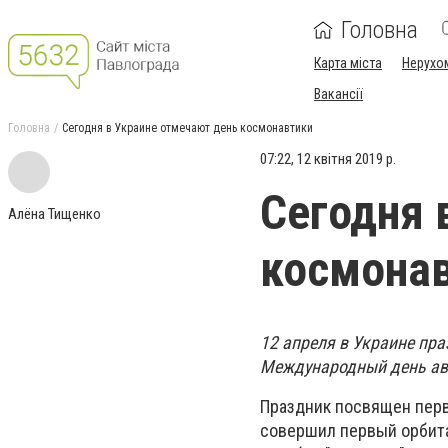
Головна
Карта міста
Нерухо
Вакансії
Головна
Сегодня в Украине отмечают день космонавтики
07:22, 12 квітня 2019 р.
Сегодня 
Алёна Тищенко
космона
12 апреля в Украине пр
Международный день ав
Праздник посвящен перво
совершил первый орбита