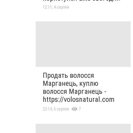
12:11, 4 серпня
Продать волосся
Марганець, куплю
волосся Марганець -
https://volosnatural.com
7
23:14, 5 серпня