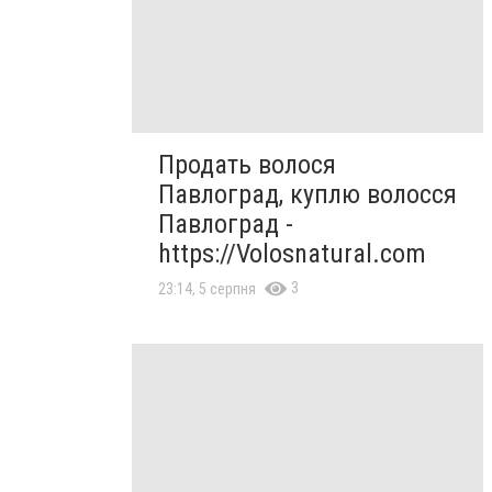
Продать волося
Павлоград, куплю волосся
Павлоград -
https://Volosnatural.com
3
23:14, 5 серпня