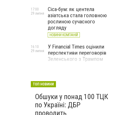
Cica-бум: як центела
17:00
29 липня
азіатська стала головною
рослиною сучасного
догляду
НОВИНИ КОМПАНІЙ
У Financial Times оцінили
16:10
29 липня
перспективи переговорів
Зеленського з Трампом
ТОП НОВИНИ
Обшуки у понад 100 ТЦК
по Україні: ДБР
проводить