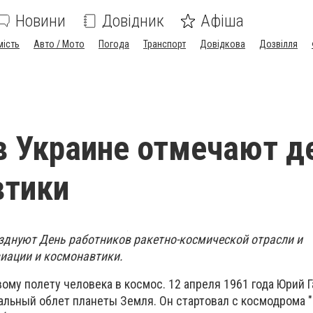
Новини
Довідник
Афіша
мість
Авто / Мото
Погода
Транспорт
Довідкова
Дозвілля
в Украине отмечают д
втики
азднуют День работников ракетно-космической отрасли и
иации и космонавтики.
му полету человека в космос. 12 апреля 1961 года Юрий Г
льный облет планеты Земля. Он стартовал с космодрома "