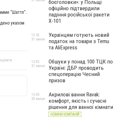
31 липня
боєголовки»: у Польщі
офіційно підтвердили
амме "Шаттл".
падіння російської ракети
Х-101
дено указом
Українцям готують новий
15:42
31 липня
податок на товари з Temu
та AliExpress
 оцінити
Обшуки у понад 100 ТЦК по
12:05
31 липня
Україні: ДБР проводить
спецоперацію Чесний
призов
Акрилові ванни Ravak:
15:00
30 липня
комфорт, якість і сучасні
рішення для ванної кімнати
НОВИНИ КОМПАНІЙ