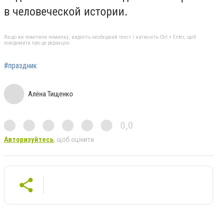
в человеческой истории.
Якщо ви помітили помилку, виділіть необхідний текст і натисніть Ctrl + Enter, щоб
повідомити про це редакцію
#праздник
Алёна Тищенко
0,0
Авторизуйтесь
, щоб оцінити