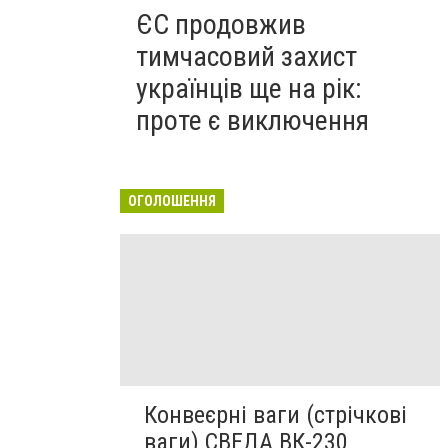
ЄС продовжив
тимчасовий захист
українців ще на рік:
проте є виключення
ОГОЛОШЕННЯ
Конвеєрні ваги (стрічкові
ваги) СВЕДА ВК-230