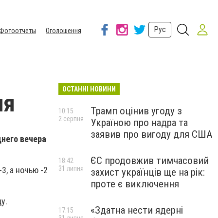
Рус
Фотоотчеты
Оголошення
ОСТАННІ НОВИНИ
ля
Трамп оцінив угоду з
10:15
2 серпня
Україною про надра та
заявив про вигоду для США
днего вечера
ЄС продовжив тимчасовий
18:42
31 липня
-3, а ночью -2
захист українців ще на рік:
проте є виключення
у.
«Здатна нести ядерні
17:15