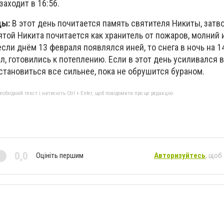
заходит в 16:56.
ды:
В этот день почитается память святителя Никиты, затв
ятой Никита почитается как хранитель от пожаров, молний и
сли днём 13 февраля появлялся иней, то снега в ночь на 14
л, готовились к потеплению. Если в этот день усиливался в
 становиться все сильнее, пока не обрушится бураном.
бхідний текст і натисніть Ctrl + Enter, щоб повідомити про це редакцію
0,0
Оцініть першим
Авторизуйтесь
, щоб