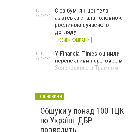
Cica-бум: як центела
17:00
29 липня
азіатська стала головною
рослиною сучасного
догляду
НОВИНИ КОМПАНІЙ
У Financial Times оцінили
16:10
29 липня
перспективи переговорів
Зеленського з Трампом
ТОП НОВИНИ
Обшуки у понад 100 ТЦК
по Україні: ДБР
проводить