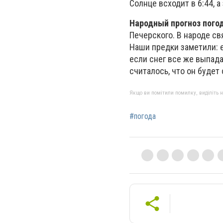
Солнце всходит в 6:44, а 
Народный прогноз пого
Печерского. В народе св
Наши предки заметили: е
если снег все же выпада
считалось, что он будет
Якщо ви помітили помилку, виділіть нео
#погода