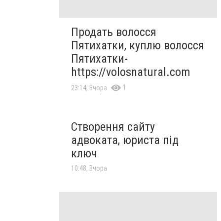
Продать волосся
Пятихатки, куплю волосся
Пятихатки-
https://volosnatural.com
1
23:14, Вчора
Створення сайту
адвоката, юриста під
ключ
10:48, Вчора