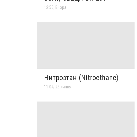
12:55, Вчора
Нитроэтан (Nitroethane)
11:04, 23 липня