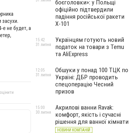
31 липня
боєголовки»: у Польщі
офіційно підтвердили
орника
падіння російської ракети
 засухи.
Х-101
-е не будет, а
етер,
Українцям готують новий
15:42
31 липня
податок на товари з Temu
та AliExpress
Обшуки у понад 100 ТЦК по
12:05
31 липня
Україні: ДБР проводить
спецоперацію Чесний
призов
 оцінити
Акрилові ванни Ravak:
15:00
30 липня
комфорт, якість і сучасні
рішення для ванної кімнати
НОВИНИ КОМПАНІЙ