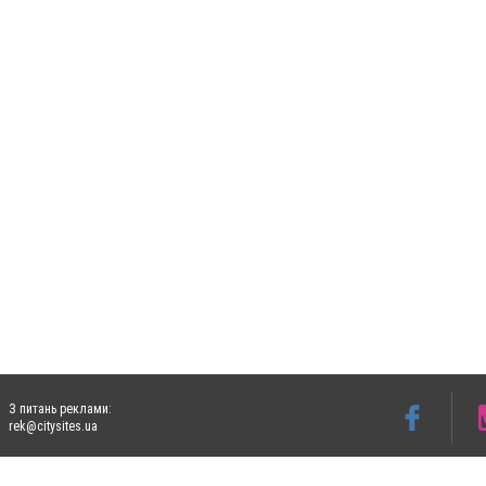
З питань реклами:
rek@citysites.ua
Допускається цитування матеріалів без отримання попередньої згоди 5632.com.ua за