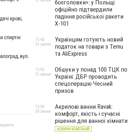
31 липня
боєголовки»: у Польщі
офіційно підтвердили
падіння російської ракети
ачі крові,
Х-101
и спиртні
Українцям готують новий
15:42
31 липня
податок на товари з Temu
та AliExpress
влоград, вул.
Обшуки у понад 100 ТЦК по
12:05
31 липня
Україні: ДБР проводить
спецоперацію Чесний
призов
Акрилові ванни Ravak:
15:00
30 липня
комфорт, якість і сучасні
рішення для ванної кімнати
 оцінити
НОВИНИ КОМПАНІЙ