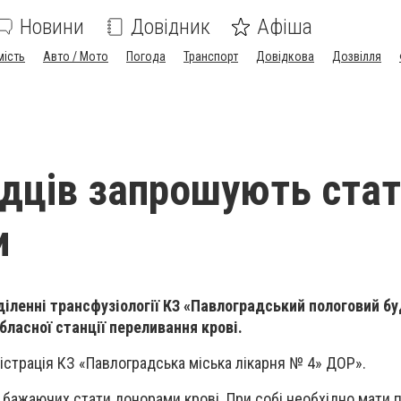
Новини
Довідник
Афіша
мість
Авто / Мото
Погода
Транспорт
Довідкова
Дозвілля
дців запрошують ста
и
дділенні трансфузіології КЗ «Павлоградський пологовий 
ласної станції переливання крові.
істрація КЗ «Павлоградська міська лікарня № 4» ДОР».
бажаючих стати донорами крові. При собі необхідно мати п