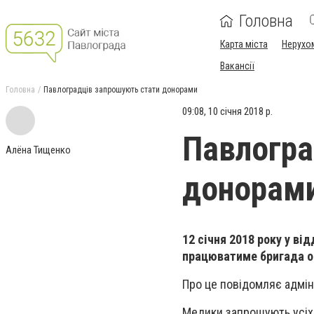
Головна
Карта міста
Нерухо
Вакансії
Головна
Павлоградців запрошують стати донорами
09:08, 10 січня 2018 р.
Павлогра
Алёна Тищенко
донорам
12 січня 2018 року у ві
працюватиме бригада об
Про це повідомляє адмін
Медики запрошують усіх 