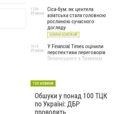
Cica-бум: як центела
17:00
29 липня
азіатська стала головною
рослиною сучасного
догляду
НОВИНИ КОМПАНІЙ
У Financial Times оцінили
16:10
29 липня
перспективи переговорів
Зеленського з Трампом
ТОП НОВИНИ
Обшуки у понад 100 ТЦК
по Україні: ДБР
проводить