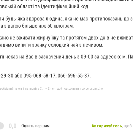
вській області та ідентифікаційний код.
и будь-яка здорова людина, яка не має протипоказань до зд
та з вагою більше ніж 50 кілограм.
ано не вживати жирну їжу та протягом двох днів не вживат
 радимо випити зранку солодкий чай з печивом.
ії чекає на Вас в зазначений день з 09-00 за адресою: м. Па
-29-30 або 095-068-58-17, 066-596-55-37.
бхідний текст і натисніть Ctrl + Enter, щоб повідомити про це редакцію
0,0
Оцініть першим
Авторизуйтесь
, щоб