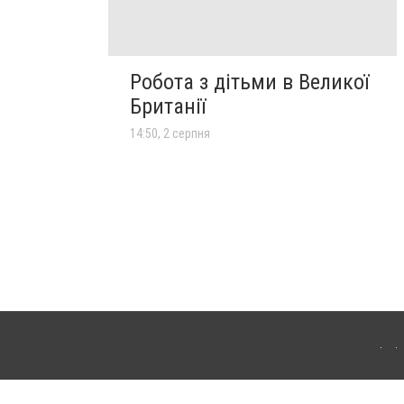
Робота з дітьми в Великої
Британії
14:50, 2 серпня
лограда. Для інтернет-видань обов'язкове розміщення прямого, відкритого для