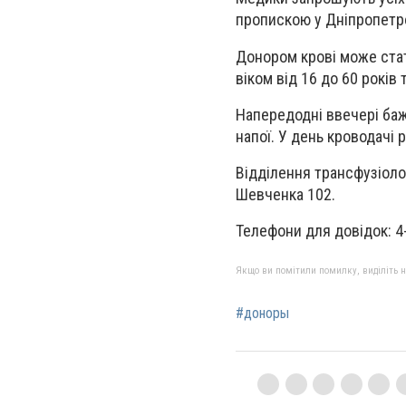
пропискою у Дніпропетро
Донором крові може стат
віком від 16 до 60 років 
Напередодні ввечері баж
напої. У день кроводачі
Відділення трансфузіолог
Шевченка 102.
Телефони для довідок: 4
Якщо ви помітили помилку, виділіть нео
#доноры