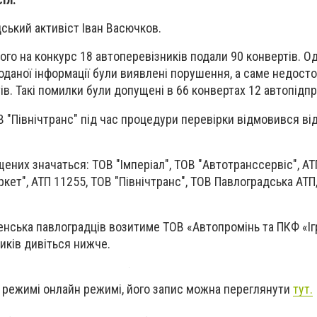
ський активіст Іван Васючков.
ього на конкурс 18 автоперевізників подали 90 конвертів. О
оданої інформації були виявлені порушення, а саме недостов
ів. Такі помилки були допущені в 66 конвертах 12 автопідп
В "Північтранс" під час процедури перевірки відмовився від
ених значаться: ТОВ "Імперіал", ТОВ "Автотранссервіс", АТ
кет", АТП 11255, ТОВ "Північтранс", ТОВ Павлоградська АТП,
нська павлоградців возитиме ТОВ «Автопромінь та ПКФ «Іг
иків дивіться нижче.
 режимі онлайн режимі, його запис можна переглянути
тут.