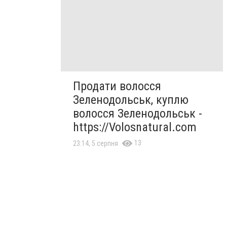
Продати волосся
Зеленодольськ, куплю
волосся Зеленодольськ -
https://Volosnatural.com
13
23:14, 5 серпня