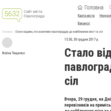
Головна
Карта міста
Нерухо
Вакансії
Головна
Стало відомо, хто возитиме павлоградців до найближчих міст та сіл
15:50, 30 грудня 2017 р.
Стало ві
Алёна Тищенко
павлогра
сіл
Вчора, 29 грудня, на Д
перевізників на приміс
до найближчих міст та с