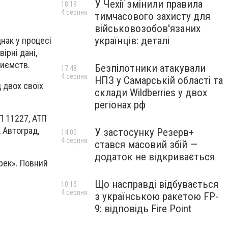
У Чехії змінили правила
18:19
4 серпня
тимчасового захисту для
військовозобов'язаних
українців: деталі
днак у процесі
ірні дані,
риємств.
Безпілотники атакували
17:48
4 серпня
НПЗ у Самарській області та
 двох своїх
склади Wildberries у двох
регіонах рф
П 11227, АТП
 Автоград,
У застосунку Резерв+
14:00
4 серпня
стався масовий збій —
додаток не відкривається
рек». Повний
Що насправді відбувається
10:15
4 серпня
з українською ракетою FP-
9: відповідь Fire Point