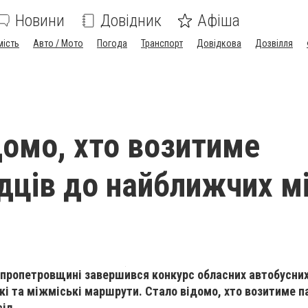
Новини
Довідник
Афіша
мість
Авто / Мото
Погода
Транспорт
Довідкова
Дозвілля
домо, хто возитиме
дців до найближчих мі
ніпропетровщині завершився конкурс обласних автобусни
ькі та міжміські маршрути. Стало відомо, хто возитиме 
іл.