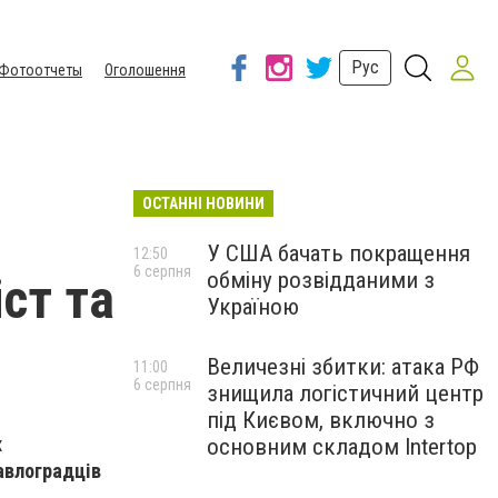
Рус
Фотоотчеты
Оголошення
ОСТАННІ НОВИНИ
У США бачать покращення
12:50
6 серпня
обміну розвідданими з
ст та
Україною
Величезні збитки: атака РФ
11:00
6 серпня
знищила логістичний центр
під Києвом, включно з
х
основним складом Intertop
павлоградців