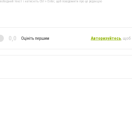
бхідний текст і натисніть Ctrl + Enter, щоб повідомити про це редакцію
0,0
Оцініть першим
Авторизуйтесь
, щоб