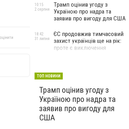
Трамп оцінив угоду з
10:15
2 серпня
Україною про надра та
заявив про вигоду для США
ЄС продовжив тимчасовий
18:42
 оцінити
31 липня
захист українців ще на рік:
проте є виключення
ТОП НОВИНИ
Трамп оцінив угоду з
Україною про надра та
заявив про вигоду для
США