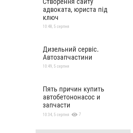
Створення сайту
адвоката, юриста під
ключ
10:48, 5 серпня
Дизельний сервіс.
Автозапчастини
10:49, 5 серпня
Пять причин купить
автобетононасос и
запчасти
7
10:34, 5 серпня